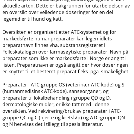
aktuelle arten. Dette er bakgrunnen for utarbeidelsen av
en oversikt over veiledende doseringer for en del
legemidler til hund og katt.
Oversikten er organisert etter ATC-systemet og for
markedsførte humanpreparater kan legemidlets
preparatnavn finnes vha. substansregisteret i
Felleskatalogen over farmasøytiske preparater. Navn på
preparater som ikke er markedsførte i Norge er angitt i
listen. Preparatnavn er også angitt der hvor doseringen
er knyttet til et bestemt preparat f.eks. pga. smakelighet.
Preparater i ATC-gruppe QS (veterinær ATC-kode) og S
(humanmedisinsk ATC-kode), sanseorganer, og
preparater til lokalbehandling i gruppe QD og D,
dermatologiske midler, er ikke tatt med i denne
oversikten. Ved rekvirering​/​bruk av preparater i ATC-
gruppe QC og C (hjerte og kretsløp) og ATC-gruppe QN
og N henvises det i tillegg til spesiallitteratur.