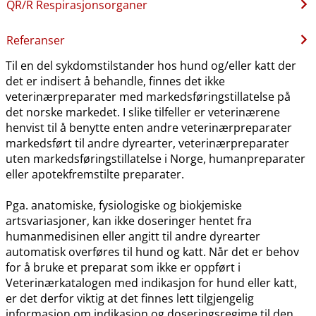
QR​/​R Respirasjonsorganer
Referanser
Til en del sykdomstilstander hos hund og​/​eller katt der
det er indisert å behandle, finnes det ikke
veterinærpreparater med markedsføringstillatelse på
det norske markedet. I slike tilfeller er veterinærene
henvist til å benytte enten andre veterinærpreparater
markedsført til andre dyrearter, veterinærpreparater
uten markedsføringstillatelse i Norge, humanpreparater
eller apotekfremstilte preparater.
Pga. anatomiske, fysiologiske og biokjemiske
artsvariasjoner, kan ikke doseringer hentet fra
humanmedisinen eller angitt til andre dyrearter
automatisk overføres til hund og katt. Når det er behov
for å bruke et preparat som ikke er oppført i
Veterinærkatalogen med indikasjon for hund eller katt,
er det derfor viktig at det finnes lett tilgjengelig
informasjon om indikasjon og doseringsregime til den