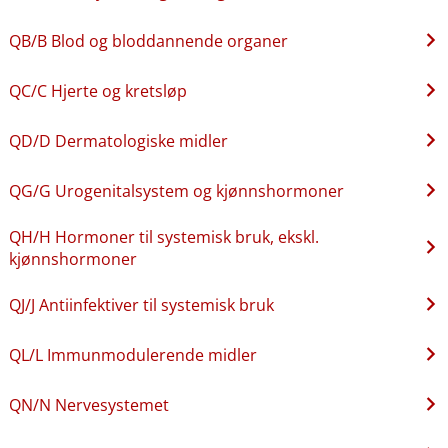
QB​/​B Blod og bloddannende organer
QC​/​C Hjerte og kretsløp
QD​/​D Dermatologiske midler
QG​/​G Urogenitalsystem og kjønnshormoner
QH​/​H Hormoner til systemisk bruk, ekskl.
kjønnshormoner
QJ​/​J Antiinfektiver til systemisk bruk
QL​/​L Immunmodulerende midler
QN​/​N Nervesystemet