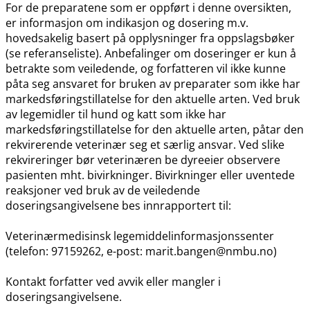
For de preparatene som er oppført i denne oversikten,
er informasjon om indikasjon og dosering m.v.
hovedsakelig basert på opplysninger fra oppslagsbøker
(se referanseliste). Anbefalinger om doseringer er kun å
betrakte som veiledende, og forfatteren vil ikke kunne
påta seg ansvaret for bruken av preparater som ikke har
markedsføringstillatelse for den aktuelle arten. Ved bruk
av legemidler til hund og katt som ikke har
markedsføringstillatelse for den aktuelle arten, påtar den
rekvirerende veterinær seg et særlig ansvar. Ved slike
rekvireringer bør veterinæren be dyreeier observere
pasienten mht. bivirkninger. Bivirkninger eller uventede
reaksjoner ved bruk av de veiledende
doseringsangivelsene bes innrapportert til:
Veterinærmedisinsk legemiddelinformasjonssenter
(telefon: 97159262, e-post: marit.bangen@nmbu.no)
Kontakt forfatter ved avvik eller mangler i
doseringsangivelsene.