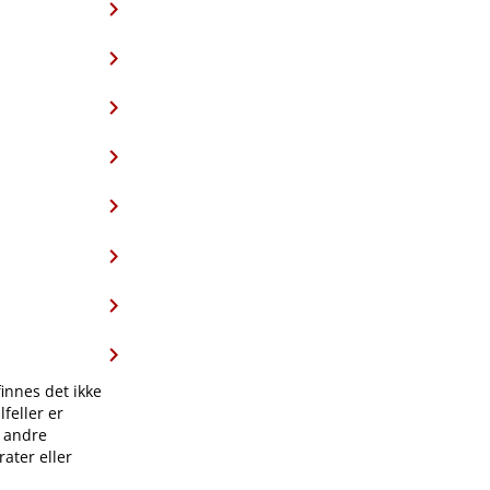
finnes det ikke
feller er
l andre
ater eller