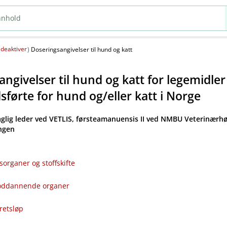
deaktiver
(
)
Doseringsangivelser til hund og katt
ngivelser til hund og katt for legemidle
førte for hund og​/​eller katt i Norge
aglig leder ved VETLIS, førsteamanuensis II ved NMBU Veterinærhø
angen
sorganer og stoffskifte
bloddannende organer
kretsløp