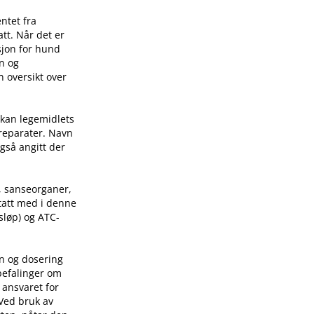
ntet fra
tt. Når det er
sjon for hund
on og
n oversikt over
 kan legemidlets
preparater. Navn
også angitt der
, sanseorganer,
 tatt med i denne
sløp) og ATC-
on og dosering
befalinger om
 ansvaret for
 Ved bruk av