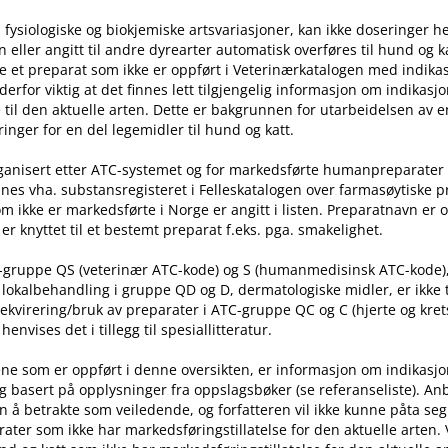
 fysiologiske og biokjemiske artsvariasjoner, kan ikke doseringer he
ller angitt til andre dyrearter automatisk overføres til hund og ka
e et preparat som ikke er oppført i Veterinærkatalogen med indika
t derfor viktig at det finnes lett tilgjengelig informasjon om indikasj
til den aktuelle arten. Dette er bakgrunnen for utarbeidelsen av e
inger for en del legemidler til hund og katt.
rganisert etter ATC-systemet og for markedsførte humanpreparater
nes vha. substansregisteret i Felleskatalogen over farmasøytiske 
m ikke er markedsførte i Norge er angitt i listen. Preparatnavn er 
er knyttet til et bestemt preparat f.eks. pga. smakelighet.
C-gruppe QS (veterinær ATC-kode) og S (humanmedisinsk ATC-kode)
l lokalbehandling i gruppe QD og D, dermatologiske midler, er ikke
rekvirering​/​bruk av preparater i ATC-gruppe QC og C (hjerte og kret
nvises det i tillegg til spesiallitteratur.
ne som er oppført i denne oversikten, er informasjon om indikasj
g basert på opplysninger fra oppslagsbøker (se referanseliste). An
n å betrakte som veiledende, og forfatteren vil ikke kunne påta seg
ater som ikke har markedsføringstillatelse for den aktuelle arten.