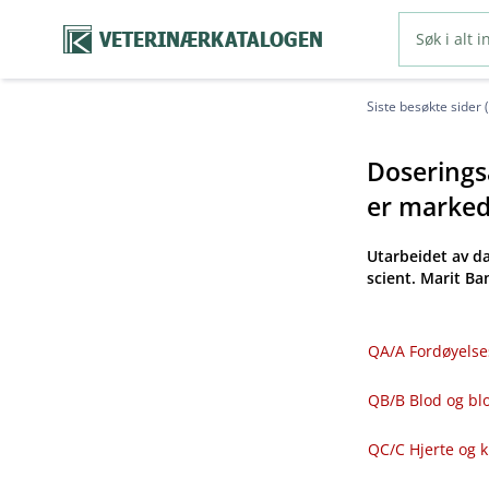
VETERINÆRKATALOGEN
Siste besøkte sider 
Doseringsa
er markeds
Utarbeidet av d
scient. Marit B
QA​/​A Fordøyelse
QB​/​B Blod og 
QC​/​C Hjerte og 