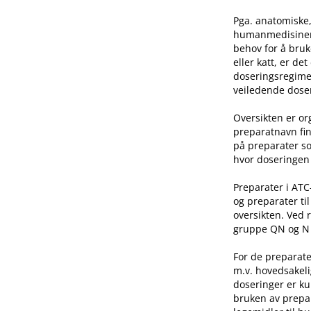
Pga. anatomiske,
humanmedisinen e
behov for å bruk
eller katt, er de
doseringsregime 
veiledende doser
Oversikten er o
preparatnavn fin
på preparater so
hvor doseringen 
Preparater i AT
og preparater ti
oversikten. Ved 
gruppe QN og N he
For de preparate
m.v. hovedsakeli
doseringer er ku
bruken av prepar