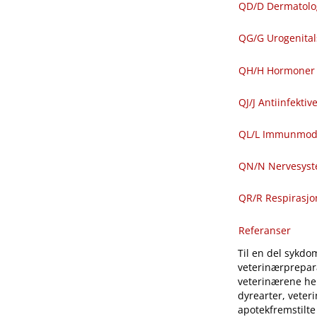
QD​/​D Dermatolo
QG​/​G Urogenit
QH​/​H Hormoner 
QJ​/​J Antiinfekti
QL​/​L Immunmod
QN​/​N Nervesys
QR​/​R Respirasj
Referanser
Til en del sykdom
veterinærprepara
veterinærene hen
dyrearter, veter
apotekfremstilte