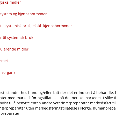
giske midler
alsystem og kjønnshormoner
til systemisk bruk, ekskl. kjønnshormoner
ver til systemisk bruk
ulerende midler
temet
onsorganer
stilstander hos hund og​/​eller katt der det er indisert å behandle, 
ter med markedsføringstillatelse på det norske markedet. I slike til
vist til å benytte enten andre veterinærpreparater markedsført ti
inærpreparater uten markedsføringstillatelse i Norge, humanprepar
 preparater.