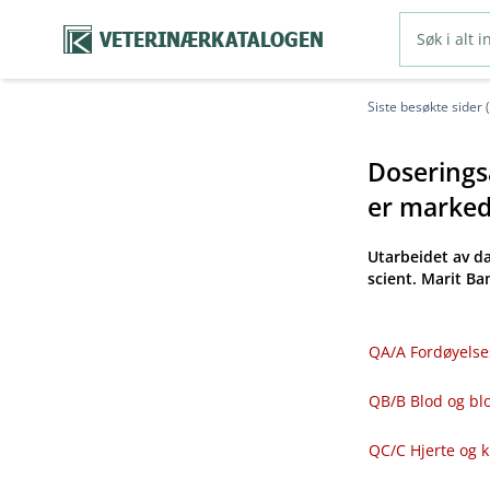
VETERINÆRKATALOGEN
Siste besøkte sider 
Doseringsa
er markeds
Utarbeidet av d
scient. Marit B
QA​/​A Fordøyelse
QB​/​B Blod og 
QC​/​C Hjerte og 