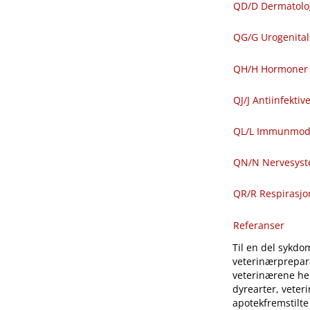
QD​/​D Dermatolo
QG​/​G Urogenit
QH​/​H Hormoner 
QJ​/​J Antiinfekti
QL​/​L Immunmod
QN​/​N Nervesys
QR​/​R Respirasj
Referanser
Til en del sykdom
veterinærprepara
veterinærene hen
dyrearter, veter
apotekfremstilte