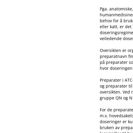
Pga. anatomiske,
humanmedisinen e
behov for å bruk
eller katt, er de
doseringsregime 
veiledende doser
Oversikten er o
preparatnavn fin
på preparater so
hvor doseringen 
Preparater i AT
og preparater ti
oversikten. Ved 
gruppe QN og N he
For de preparate
m.v. hovedsakeli
doseringer er ku
bruken av prepar