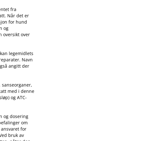
ntet fra
tt. Når det er
sjon for hund
on og
n oversikt over
 kan legemidlets
preparater. Navn
også angitt der
, sanseorganer,
 tatt med i denne
sløp) og ATC-
on og dosering
befalinger om
 ansvaret for
 Ved bruk av