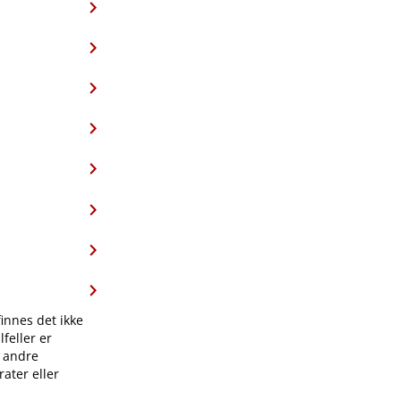
finnes det ikke
feller er
l andre
ater eller