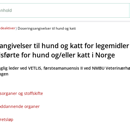
deaktiver
(
)
Doseringsangivelser til hund og katt
ngivelser til hund og katt for legemidle
førte for hund og​/​eller katt i Norge
aglig leder ved VETLIS, førsteamanuensis II ved NMBU Veterinærhø
angen
sorganer og stoffskifte
bloddannende organer
kretsløp