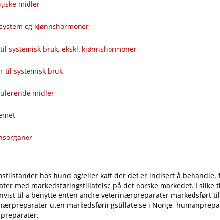
giske midler
alsystem og kjønnshormoner
til systemisk bruk, ekskl. kjønnshormoner
ver til systemisk bruk
ulerende midler
temet
onsorganer
stilstander hos hund og​/​eller katt der det er indisert å behandle, 
ter med markedsføringstillatelse på det norske markedet. I slike til
vist til å benytte enten andre veterinærpreparater markedsført ti
inærpreparater uten markedsføringstillatelse i Norge, humanprepar
 preparater.