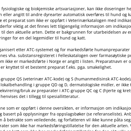
 fysiologiske og biokjemiske artsvariasjoner, kan ikke doseringer he
ller angitt til andre dyrearter automatisk overføres til hund og ka
e et preparat som ikke er oppført i Veterinærkatalogen med indika
t derfor viktig at det finnes lett tilgjengelig informasjon om indikasj
til den aktuelle arten. Dette er bakgrunnen for utarbeidelsen av e
inger for en del legemidler til hund og katt.
rganisert etter ATC-systemet og for markedsførte humanpreparater
nes vha. substansregisteret i Felleskatalogen over farmasøytiske 
m ikke er markedsførte i Norge er angitt i listen. Preparatnavn er 
er knyttet til et bestemt preparat f.eks. pga. smakelighet.
C-gruppe QS (veterinær ATC-kode) og S (humanmedisinsk ATC-kode)
l lokalbehandling i gruppe QD og D, dermatologiske midler, er ikke
rekvirering​/​bruk av preparater i ATC-gruppe QC og C (hjerte og kret
nvises det i tillegg til spesiallitteratur.
ne som er oppført i denne oversikten, er informasjon om indikasj
g basert på opplysninger fra oppslagsbøker (se referanseliste). An
n å betrakte som veiledende, og forfatteren vil ikke kunne påta seg
ater som ikke har markedsføringstillatelse for den aktuelle arten.