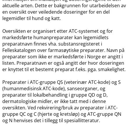
aktuelle arten. Dette er bakgrunnen for utarbeidelsen av
en oversikt over veiledende doseringer for en del
legemidler til hund og katt.
Oversikten er organisert etter ATC-systemet og for
markedsførte humanpreparater kan legemidlets
preparatnavn finnes vha. substansregisteret i
Felleskatalogen over farmasøytiske preparater. Navn på
preparater som ikke er markedsførte i Norge er angitt i
listen. Preparatnavn er også angitt der hvor doseringen
er knyttet til et bestemt preparat f.eks. pga. smakelighet.
Preparater i ATC-gruppe QS (veterinær ATC-kode) og S
(humanmedisinsk ATC-kode), sanseorganer, og
preparater til lokalbehandling i gruppe QD og D,
dermatologiske midler, er ikke tatt med i denne
oversikten. Ved rekvirering​/​bruk av preparater i ATC-
gruppe QC og C (hjerte og kretsløp) og ATC-gruppe QN
og N henvises det i tillegg til spesiallitteratur.