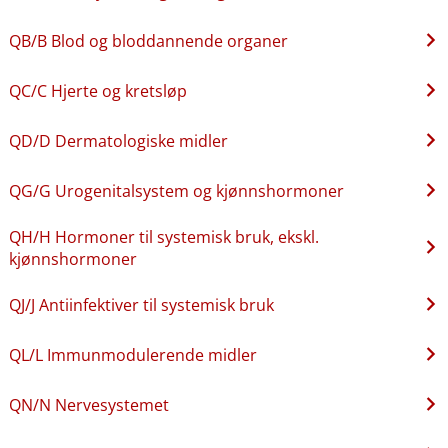
QB​/​B Blod og bloddannende organer
QC​/​C Hjerte og kretsløp
QD​/​D Dermatologiske midler
QG​/​G Urogenitalsystem og kjønnshormoner
QH​/​H Hormoner til systemisk bruk, ekskl.
kjønnshormoner
QJ​/​J Antiinfektiver til systemisk bruk
QL​/​L Immunmodulerende midler
QN​/​N Nervesystemet