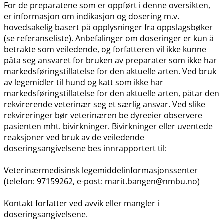
For de preparatene som er oppført i denne oversikten,
er informasjon om indikasjon og dosering m.v.
hovedsakelig basert på opplysninger fra oppslagsbøker
(se referanseliste). Anbefalinger om doseringer er kun å
betrakte som veiledende, og forfatteren vil ikke kunne
påta seg ansvaret for bruken av preparater som ikke har
markedsføringstillatelse for den aktuelle arten. Ved bruk
av legemidler til hund og katt som ikke har
markedsføringstillatelse for den aktuelle arten, påtar den
rekvirerende veterinær seg et særlig ansvar. Ved slike
rekvireringer bør veterinæren be dyreeier observere
pasienten mht. bivirkninger. Bivirkninger eller uventede
reaksjoner ved bruk av de veiledende
doseringsangivelsene bes innrapportert til:
Veterinærmedisinsk legemiddelinformasjonssenter
(telefon: 97159262, e-post: marit.bangen@nmbu.no)
Kontakt forfatter ved avvik eller mangler i
doseringsangivelsene.