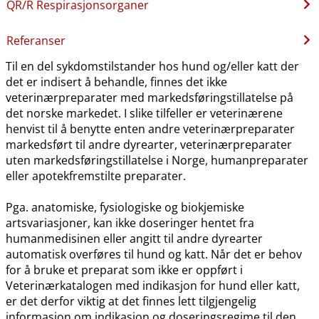
QR​/​R Respirasjonsorganer
Referanser
Til en del sykdomstilstander hos hund og​/​eller katt der
det er indisert å behandle, finnes det ikke
veterinærpreparater med markedsføringstillatelse på
det norske markedet. I slike tilfeller er veterinærene
henvist til å benytte enten andre veterinærpreparater
markedsført til andre dyrearter, veterinærpreparater
uten markedsføringstillatelse i Norge, humanpreparater
eller apotekfremstilte preparater.
Pga. anatomiske, fysiologiske og biokjemiske
artsvariasjoner, kan ikke doseringer hentet fra
humanmedisinen eller angitt til andre dyrearter
automatisk overføres til hund og katt. Når det er behov
for å bruke et preparat som ikke er oppført i
Veterinærkatalogen med indikasjon for hund eller katt,
er det derfor viktig at det finnes lett tilgjengelig
informasjon om indikasjon og doseringsregime til den