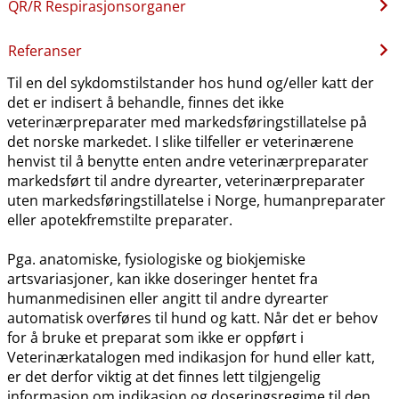
QR​/​R Respirasjonsorganer
Referanser
Til en del sykdomstilstander hos hund og​/​eller katt der
det er indisert å behandle, finnes det ikke
veterinærpreparater med markedsføringstillatelse på
det norske markedet. I slike tilfeller er veterinærene
henvist til å benytte enten andre veterinærpreparater
markedsført til andre dyrearter, veterinærpreparater
uten markedsføringstillatelse i Norge, humanpreparater
eller apotekfremstilte preparater.
Pga. anatomiske, fysiologiske og biokjemiske
artsvariasjoner, kan ikke doseringer hentet fra
humanmedisinen eller angitt til andre dyrearter
automatisk overføres til hund og katt. Når det er behov
for å bruke et preparat som ikke er oppført i
Veterinærkatalogen med indikasjon for hund eller katt,
er det derfor viktig at det finnes lett tilgjengelig
informasjon om indikasjon og doseringsregime til den