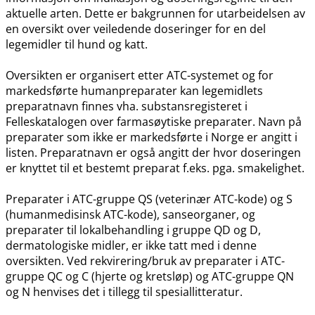
aktuelle arten. Dette er bakgrunnen for utarbeidelsen av
en oversikt over veiledende doseringer for en del
legemidler til hund og katt.
Oversikten er organisert etter ATC-systemet og for
markedsførte humanpreparater kan legemidlets
preparatnavn finnes vha. substansregisteret i
Felleskatalogen over farmasøytiske preparater. Navn på
preparater som ikke er markedsførte i Norge er angitt i
listen. Preparatnavn er også angitt der hvor doseringen
er knyttet til et bestemt preparat f.eks. pga. smakelighet.
Preparater i ATC-gruppe QS (veterinær ATC-kode) og S
(humanmedisinsk ATC-kode), sanseorganer, og
preparater til lokalbehandling i gruppe QD og D,
dermatologiske midler, er ikke tatt med i denne
oversikten. Ved rekvirering​/​bruk av preparater i ATC-
gruppe QC og C (hjerte og kretsløp) og ATC-gruppe QN
og N henvises det i tillegg til spesiallitteratur.