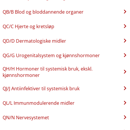
QB​/​B Blod og bloddannende organer
QC​/​C Hjerte og kretsløp
QD​/​D Dermatologiske midler
QG​/​G Urogenitalsystem og kjønnshormoner
QH​/​H Hormoner til systemisk bruk, ekskl.
kjønnshormoner
QJ​/​J Antiinfektiver til systemisk bruk
QL​/​L Immunmodulerende midler
QN​/​N Nervesystemet