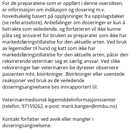
For de preparatene som er oppført i denne oversikten,
er informasjon om indikasjon og dosering m.v.
hovedsakelig basert på opplysninger fra oppslagsbøker
(se referanseliste). Anbefalinger om doseringer er kun å
betrakte som veiledende, og forfatteren vil ikke kunne
påta seg ansvaret for bruken av preparater som ikke har
markedsføringstillatelse for den aktuelle arten. Ved bruk
av legemidler til hund og katt som ikke har
markedsføringstillatelse for den aktuelle arten, påtar den
rekvirerende veterinær seg et særlig ansvar. Ved slike
rekvireringer bør veterinæren be dyreeier observere
pasienten mht. bivirkninger. Bivirkninger eller uventede
reaksjoner ved bruk av de veiledende
doseringsangivelsene bes innrapportert til:
Veterinærmedisinsk legemiddelinformasjonssenter
(telefon: 97159262, e-post: marit.bangen@nmbu.no)
Kontakt forfatter ved avvik eller mangler i
doseringsangivelsene.