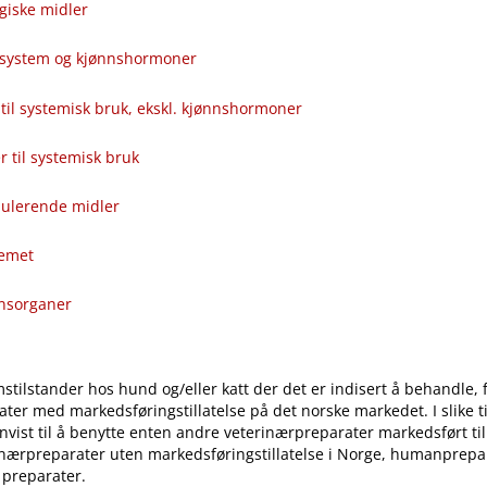
giske midler
alsystem og kjønnshormoner
til systemisk bruk, ekskl. kjønnshormoner
ver til systemisk bruk
ulerende midler
temet
onsorganer
stilstander hos hund og​/​eller katt der det er indisert å behandle, 
ter med markedsføringstillatelse på det norske markedet. I slike til
vist til å benytte enten andre veterinærpreparater markedsført ti
inærpreparater uten markedsføringstillatelse i Norge, humanprepar
 preparater.