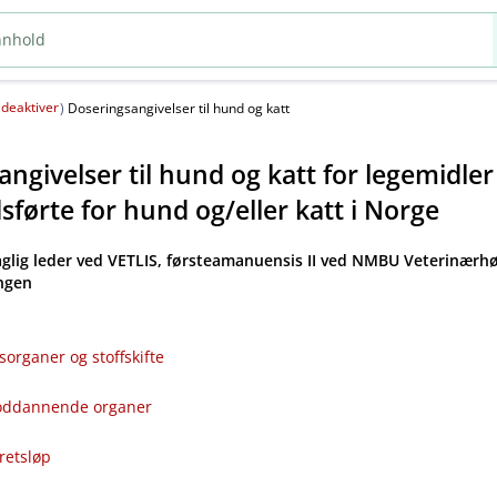
deaktiver
(
)
Doseringsangivelser til hund og katt
ngivelser til hund og katt for legemidle
førte for hund og​/​eller katt i Norge
aglig leder ved VETLIS, førsteamanuensis II ved NMBU Veterinærhø
angen
sorganer og stoffskifte
bloddannende organer
kretsløp