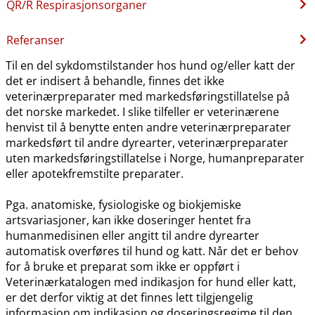
QR​/​R Respirasjonsorganer
Referanser
Til en del sykdomstilstander hos hund og​/​eller katt der
det er indisert å behandle, finnes det ikke
veterinærpreparater med markedsføringstillatelse på
det norske markedet. I slike tilfeller er veterinærene
henvist til å benytte enten andre veterinærpreparater
markedsført til andre dyrearter, veterinærpreparater
uten markedsføringstillatelse i Norge, humanpreparater
eller apotekfremstilte preparater.
Pga. anatomiske, fysiologiske og biokjemiske
artsvariasjoner, kan ikke doseringer hentet fra
humanmedisinen eller angitt til andre dyrearter
automatisk overføres til hund og katt. Når det er behov
for å bruke et preparat som ikke er oppført i
Veterinærkatalogen med indikasjon for hund eller katt,
er det derfor viktig at det finnes lett tilgjengelig
informasjon om indikasjon og doseringsregime til den