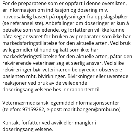
For de preparatene som er oppført i denne oversikten,
er informasjon om indikasjon og dosering m.v.
hovedsakelig basert på opplysninger fra oppslagsbøker
(se referanseliste). Anbefalinger om doseringer er kun å
betrakte som veiledende, og forfatteren vil ikke kunne
påta seg ansvaret for bruken av preparater som ikke har
markedsføringstillatelse for den aktuelle arten. Ved bruk
av legemidler til hund og katt som ikke har
markedsføringstillatelse for den aktuelle arten, påtar den
rekvirerende veterinær seg et særlig ansvar. Ved slike
rekvireringer bør veterinæren be dyreeier observere
pasienten mht. bivirkninger. Bivirkninger eller uventede
reaksjoner ved bruk av de veiledende
doseringsangivelsene bes innrapportert til:
Veterinærmedisinsk legemiddelinformasjonssenter
(telefon: 97159262, e-post: marit.bangen@nmbu.no)
Kontakt forfatter ved avvik eller mangler i
doseringsangivelsene.