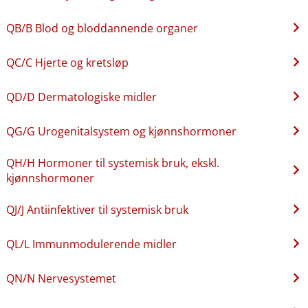
QB​/​B Blod og bloddannende organer
QC​/​C Hjerte og kretsløp
QD​/​D Dermatologiske midler
QG​/​G Urogenitalsystem og kjønnshormoner
QH​/​H Hormoner til systemisk bruk, ekskl.
kjønnshormoner
QJ​/​J Antiinfektiver til systemisk bruk
QL​/​L Immunmodulerende midler
QN​/​N Nervesystemet