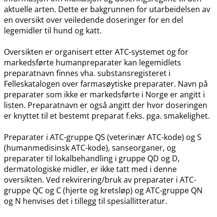
aktuelle arten. Dette er bakgrunnen for utarbeidelsen av
en oversikt over veiledende doseringer for en del
legemidler til hund og katt.
Oversikten er organisert etter ATC-systemet og for
markedsførte humanpreparater kan legemidlets
preparatnavn finnes vha. substansregisteret i
Felleskatalogen over farmasøytiske preparater. Navn på
preparater som ikke er markedsførte i Norge er angitt i
listen. Preparatnavn er også angitt der hvor doseringen
er knyttet til et bestemt preparat f.eks. pga. smakelighet.
Preparater i ATC-gruppe QS (veterinær ATC-kode) og S
(humanmedisinsk ATC-kode), sanseorganer, og
preparater til lokalbehandling i gruppe QD og D,
dermatologiske midler, er ikke tatt med i denne
oversikten. Ved rekvirering​/​bruk av preparater i ATC-
gruppe QC og C (hjerte og kretsløp) og ATC-gruppe QN
og N henvises det i tillegg til spesiallitteratur.