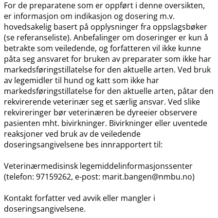
For de preparatene som er oppført i denne oversikten,
er informasjon om indikasjon og dosering m.v.
hovedsakelig basert på opplysninger fra oppslagsbøker
(se referanseliste). Anbefalinger om doseringer er kun å
betrakte som veiledende, og forfatteren vil ikke kunne
påta seg ansvaret for bruken av preparater som ikke har
markedsføringstillatelse for den aktuelle arten. Ved bruk
av legemidler til hund og katt som ikke har
markedsføringstillatelse for den aktuelle arten, påtar den
rekvirerende veterinær seg et særlig ansvar. Ved slike
rekvireringer bør veterinæren be dyreeier observere
pasienten mht. bivirkninger. Bivirkninger eller uventede
reaksjoner ved bruk av de veiledende
doseringsangivelsene bes innrapportert til:
Veterinærmedisinsk legemiddelinformasjonssenter
(telefon: 97159262, e-post: marit.bangen@nmbu.no)
Kontakt forfatter ved avvik eller mangler i
doseringsangivelsene.