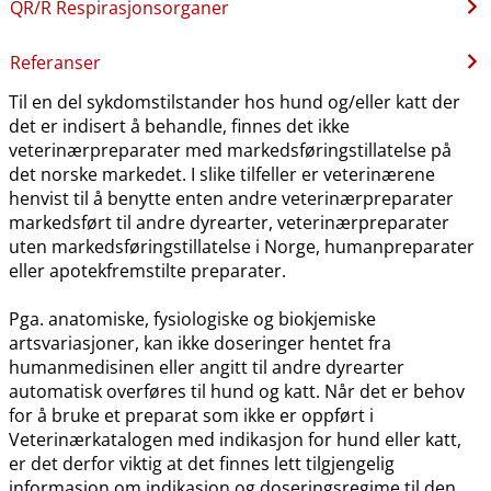
QR​/​R Respirasjonsorganer
Referanser
Til en del sykdomstilstander hos hund og​/​eller katt der
det er indisert å behandle, finnes det ikke
veterinærpreparater med markedsføringstillatelse på
det norske markedet. I slike tilfeller er veterinærene
henvist til å benytte enten andre veterinærpreparater
markedsført til andre dyrearter, veterinærpreparater
uten markedsføringstillatelse i Norge, humanpreparater
eller apotekfremstilte preparater.
Pga. anatomiske, fysiologiske og biokjemiske
artsvariasjoner, kan ikke doseringer hentet fra
humanmedisinen eller angitt til andre dyrearter
automatisk overføres til hund og katt. Når det er behov
for å bruke et preparat som ikke er oppført i
Veterinærkatalogen med indikasjon for hund eller katt,
er det derfor viktig at det finnes lett tilgjengelig
informasjon om indikasjon og doseringsregime til den