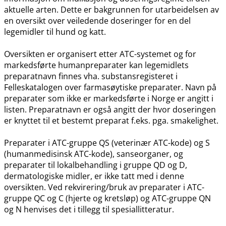
aktuelle arten. Dette er bakgrunnen for utarbeidelsen av
en oversikt over veiledende doseringer for en del
legemidler til hund og katt.
Oversikten er organisert etter ATC-systemet og for
markedsførte humanpreparater kan legemidlets
preparatnavn finnes vha. substansregisteret i
Felleskatalogen over farmasøytiske preparater. Navn på
preparater som ikke er markedsførte i Norge er angitt i
listen. Preparatnavn er også angitt der hvor doseringen
er knyttet til et bestemt preparat f.eks. pga. smakelighet.
Preparater i ATC-gruppe QS (veterinær ATC-kode) og S
(humanmedisinsk ATC-kode), sanseorganer, og
preparater til lokalbehandling i gruppe QD og D,
dermatologiske midler, er ikke tatt med i denne
oversikten. Ved rekvirering​/​bruk av preparater i ATC-
gruppe QC og C (hjerte og kretsløp) og ATC-gruppe QN
og N henvises det i tillegg til spesiallitteratur.