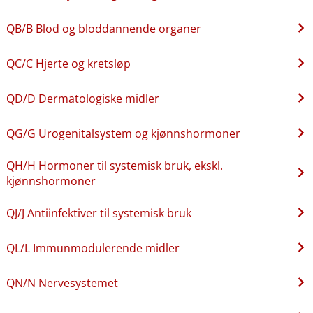
QB​/​B Blod og bloddannende organer
QC​/​C Hjerte og kretsløp
QD​/​D Dermatologiske midler
QG​/​G Urogenitalsystem og kjønnshormoner
QH​/​H Hormoner til systemisk bruk, ekskl.
kjønnshormoner
QJ​/​J Antiinfektiver til systemisk bruk
QL​/​L Immunmodulerende midler
QN​/​N Nervesystemet