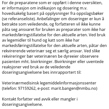
For de preparatene som er oppført i denne oversikten,
er informasjon om indikasjon og dosering m.v.
hovedsakelig basert på opplysninger fra oppslagsbøker
(se referanseliste). Anbefalinger om doseringer er kun å
betrakte som veiledende, og forfatteren vil ikke kunne
påta seg ansvaret for bruken av preparater som ikke har
markedsføringstillatelse for den aktuelle arten. Ved bruk
av legemidler til hund og katt som ikke har
markedsføringstillatelse for den aktuelle arten, påtar den
rekvirerende veterinær seg et særlig ansvar. Ved slike
rekvireringer bør veterinæren be dyreeier observere
pasienten mht. bivirkninger. Bivirkninger eller uventede
reaksjoner ved bruk av de veiledende
doseringsangivelsene bes innrapportert til:
Veterinærmedisinsk legemiddelinformasjonssenter
(telefon: 97159262, e-post: marit.bangen@nmbu.no)
Kontakt forfatter ved avvik eller mangler i
doseringsangivelsene.