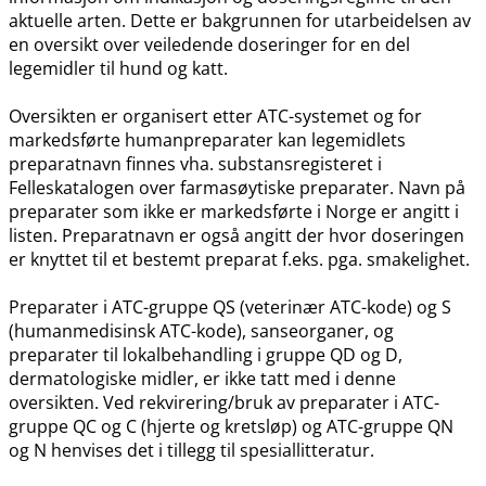
aktuelle arten. Dette er bakgrunnen for utarbeidelsen av
en oversikt over veiledende doseringer for en del
legemidler til hund og katt.
Oversikten er organisert etter ATC-systemet og for
markedsførte humanpreparater kan legemidlets
preparatnavn finnes vha. substansregisteret i
Felleskatalogen over farmasøytiske preparater. Navn på
preparater som ikke er markedsførte i Norge er angitt i
listen. Preparatnavn er også angitt der hvor doseringen
er knyttet til et bestemt preparat f.eks. pga. smakelighet.
Preparater i ATC-gruppe QS (veterinær ATC-kode) og S
(humanmedisinsk ATC-kode), sanseorganer, og
preparater til lokalbehandling i gruppe QD og D,
dermatologiske midler, er ikke tatt med i denne
oversikten. Ved rekvirering​/​bruk av preparater i ATC-
gruppe QC og C (hjerte og kretsløp) og ATC-gruppe QN
og N henvises det i tillegg til spesiallitteratur.