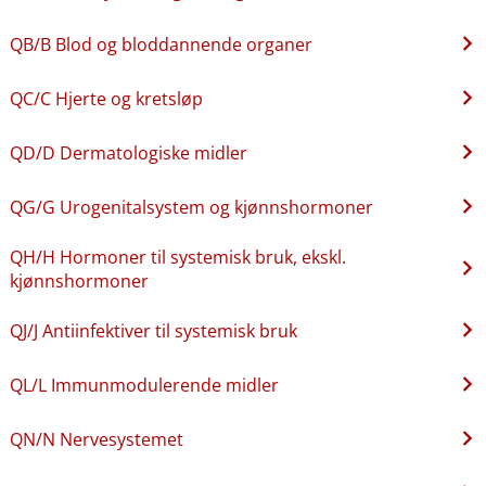
QB​/​B Blod og bloddannende organer
QC​/​C Hjerte og kretsløp
QD​/​D Dermatologiske midler
QG​/​G Urogenitalsystem og kjønnshormoner
QH​/​H Hormoner til systemisk bruk, ekskl.
kjønnshormoner
QJ​/​J Antiinfektiver til systemisk bruk
QL​/​L Immunmodulerende midler
QN​/​N Nervesystemet