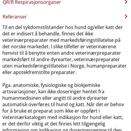
QR​/​R Respirasjonsorganer
Referanser
Til en del sykdomstilstander hos hund og​/​eller katt der
det er indisert å behandle, finnes det ikke
veterinærpreparater med markedsføringstillatelse på
det norske markedet. I slike tilfeller er veterinærene
henvist til å benytte enten andre veterinærpreparater
markedsført til andre dyrearter, veterinærpreparater
uten markedsføringstillatelse i Norge, humanpreparater
eller apotekfremstilte preparater.
Pga. anatomiske, fysiologiske og biokjemiske
artsvariasjoner, kan ikke doseringer hentet fra
humanmedisinen eller angitt til andre dyrearter
automatisk overføres til hund og katt. Når det er behov
for å bruke et preparat som ikke er oppført i
Veterinærkatalogen med indikasjon for hund eller katt,
er det derfor viktig at det finnes lett tilgjengelig
informasjon om indikasjon og doseringsregime til den