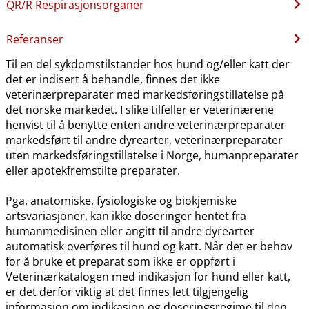
QR​/​R Respirasjonsorganer
Referanser
Til en del sykdomstilstander hos hund og​/​eller katt der
det er indisert å behandle, finnes det ikke
veterinærpreparater med markedsføringstillatelse på
det norske markedet. I slike tilfeller er veterinærene
henvist til å benytte enten andre veterinærpreparater
markedsført til andre dyrearter, veterinærpreparater
uten markedsføringstillatelse i Norge, humanpreparater
eller apotekfremstilte preparater.
Pga. anatomiske, fysiologiske og biokjemiske
artsvariasjoner, kan ikke doseringer hentet fra
humanmedisinen eller angitt til andre dyrearter
automatisk overføres til hund og katt. Når det er behov
for å bruke et preparat som ikke er oppført i
Veterinærkatalogen med indikasjon for hund eller katt,
er det derfor viktig at det finnes lett tilgjengelig
informasjon om indikasjon og doseringsregime til den