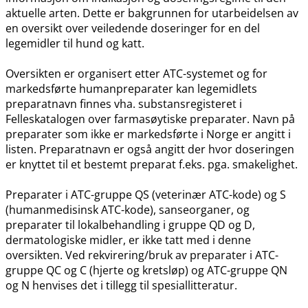
aktuelle arten. Dette er bakgrunnen for utarbeidelsen av
en oversikt over veiledende doseringer for en del
legemidler til hund og katt.
Oversikten er organisert etter ATC-systemet og for
markedsførte humanpreparater kan legemidlets
preparatnavn finnes vha. substansregisteret i
Felleskatalogen over farmasøytiske preparater. Navn på
preparater som ikke er markedsførte i Norge er angitt i
listen. Preparatnavn er også angitt der hvor doseringen
er knyttet til et bestemt preparat f.eks. pga. smakelighet.
Preparater i ATC-gruppe QS (veterinær ATC-kode) og S
(humanmedisinsk ATC-kode), sanseorganer, og
preparater til lokalbehandling i gruppe QD og D,
dermatologiske midler, er ikke tatt med i denne
oversikten. Ved rekvirering​/​bruk av preparater i ATC-
gruppe QC og C (hjerte og kretsløp) og ATC-gruppe QN
og N henvises det i tillegg til spesiallitteratur.