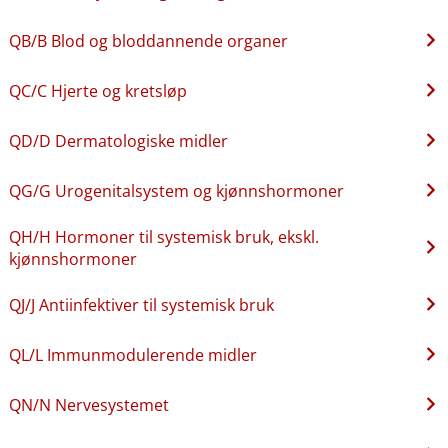
QB​/​B Blod og bloddannende organer
QC​/​C Hjerte og kretsløp
QD​/​D Dermatologiske midler
QG​/​G Urogenitalsystem og kjønnshormoner
QH​/​H Hormoner til systemisk bruk, ekskl.
kjønnshormoner
QJ​/​J Antiinfektiver til systemisk bruk
QL​/​L Immunmodulerende midler
QN​/​N Nervesystemet