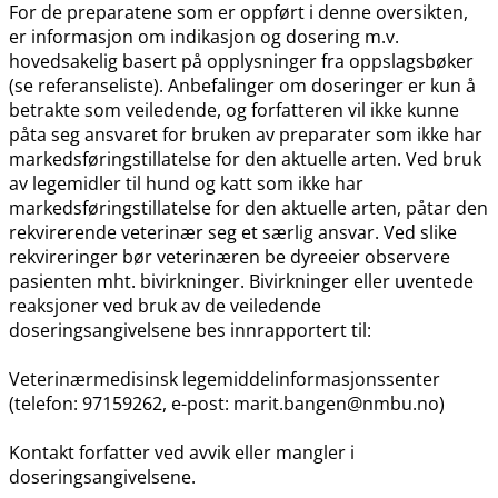
For de preparatene som er oppført i denne oversikten,
er informasjon om indikasjon og dosering m.v.
hovedsakelig basert på opplysninger fra oppslagsbøker
(se referanseliste). Anbefalinger om doseringer er kun å
betrakte som veiledende, og forfatteren vil ikke kunne
påta seg ansvaret for bruken av preparater som ikke har
markedsføringstillatelse for den aktuelle arten. Ved bruk
av legemidler til hund og katt som ikke har
markedsføringstillatelse for den aktuelle arten, påtar den
rekvirerende veterinær seg et særlig ansvar. Ved slike
rekvireringer bør veterinæren be dyreeier observere
pasienten mht. bivirkninger. Bivirkninger eller uventede
reaksjoner ved bruk av de veiledende
doseringsangivelsene bes innrapportert til:
Veterinærmedisinsk legemiddelinformasjonssenter
(telefon: 97159262, e-post: marit.bangen@nmbu.no)
Kontakt forfatter ved avvik eller mangler i
doseringsangivelsene.