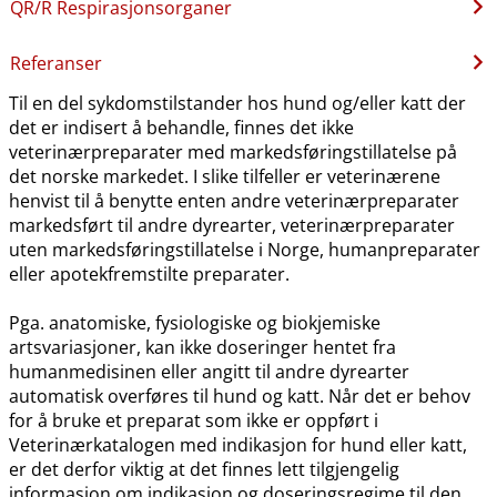
QR​/​R Respirasjonsorganer
Referanser
Til en del sykdomstilstander hos hund og​/​eller katt der
det er indisert å behandle, finnes det ikke
veterinærpreparater med markedsføringstillatelse på
det norske markedet. I slike tilfeller er veterinærene
henvist til å benytte enten andre veterinærpreparater
markedsført til andre dyrearter, veterinærpreparater
uten markedsføringstillatelse i Norge, humanpreparater
eller apotekfremstilte preparater.
Pga. anatomiske, fysiologiske og biokjemiske
artsvariasjoner, kan ikke doseringer hentet fra
humanmedisinen eller angitt til andre dyrearter
automatisk overføres til hund og katt. Når det er behov
for å bruke et preparat som ikke er oppført i
Veterinærkatalogen med indikasjon for hund eller katt,
er det derfor viktig at det finnes lett tilgjengelig
informasjon om indikasjon og doseringsregime til den