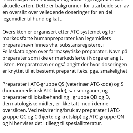
aktuelle arten. Dette er bakgrunnen for utarbeidelsen av
en oversikt over veiledende doseringer for en del
legemidler til hund og katt.
Oversikten er organisert etter ATC-systemet og for
markedsførte humanpreparater kan legemidlets
preparatnavn finnes vha. substansregisteret i
Felleskatalogen over farmasøytiske preparater. Navn på
preparater som ikke er markedsførte i Norge er angitt i
listen. Preparatnavn er også angitt der hvor doseringen
er knyttet til et bestemt preparat f.eks. pga. smakelighet.
Preparater i ATC-gruppe QS (veterinær ATC-kode) og S
(humanmedisinsk ATC-kode), sanseorganer, og
preparater til lokalbehandling i gruppe QD og D,
dermatologiske midler, er ikke tatt med i denne
oversikten. Ved rekvirering​/​bruk av preparater i ATC-
gruppe QC og C (hjerte og kretsløp) og ATC-gruppe QN
og N henvises det i tillegg til spesiallitteratur.