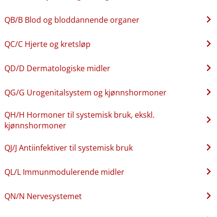
QB​/​B Blod og bloddannende organer
QC​/​C Hjerte og kretsløp
QD​/​D Dermatologiske midler
QG​/​G Urogenitalsystem og kjønnshormoner
QH​/​H Hormoner til systemisk bruk, ekskl.
kjønnshormoner
QJ​/​J Antiinfektiver til systemisk bruk
QL​/​L Immunmodulerende midler
QN​/​N Nervesystemet