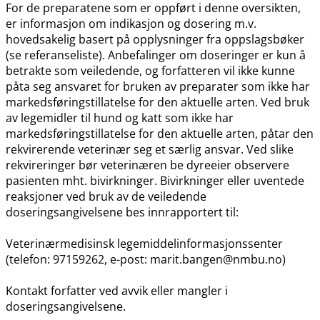
For de preparatene som er oppført i denne oversikten,
er informasjon om indikasjon og dosering m.v.
hovedsakelig basert på opplysninger fra oppslagsbøker
(se referanseliste). Anbefalinger om doseringer er kun å
betrakte som veiledende, og forfatteren vil ikke kunne
påta seg ansvaret for bruken av preparater som ikke har
markedsføringstillatelse for den aktuelle arten. Ved bruk
av legemidler til hund og katt som ikke har
markedsføringstillatelse for den aktuelle arten, påtar den
rekvirerende veterinær seg et særlig ansvar. Ved slike
rekvireringer bør veterinæren be dyreeier observere
pasienten mht. bivirkninger. Bivirkninger eller uventede
reaksjoner ved bruk av de veiledende
doseringsangivelsene bes innrapportert til:
Veterinærmedisinsk legemiddelinformasjonssenter
(telefon: 97159262, e-post: marit.bangen@nmbu.no)
Kontakt forfatter ved avvik eller mangler i
doseringsangivelsene.