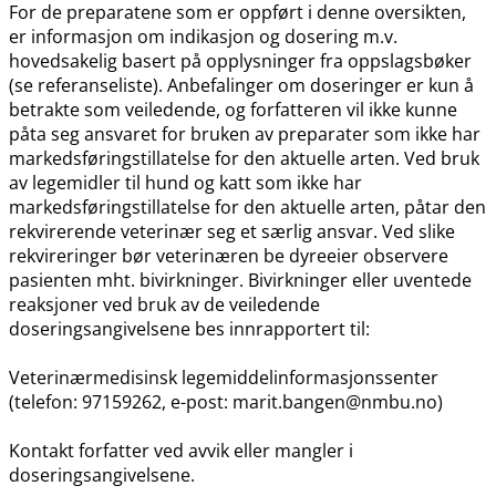
For de preparatene som er oppført i denne oversikten,
er informasjon om indikasjon og dosering m.v.
hovedsakelig basert på opplysninger fra oppslagsbøker
(se referanseliste). Anbefalinger om doseringer er kun å
betrakte som veiledende, og forfatteren vil ikke kunne
påta seg ansvaret for bruken av preparater som ikke har
markedsføringstillatelse for den aktuelle arten. Ved bruk
av legemidler til hund og katt som ikke har
markedsføringstillatelse for den aktuelle arten, påtar den
rekvirerende veterinær seg et særlig ansvar. Ved slike
rekvireringer bør veterinæren be dyreeier observere
pasienten mht. bivirkninger. Bivirkninger eller uventede
reaksjoner ved bruk av de veiledende
doseringsangivelsene bes innrapportert til:
Veterinærmedisinsk legemiddelinformasjonssenter
(telefon: 97159262, e-post: marit.bangen@nmbu.no)
Kontakt forfatter ved avvik eller mangler i
doseringsangivelsene.