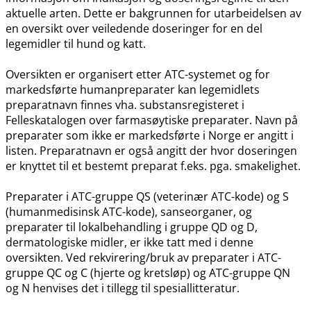
aktuelle arten. Dette er bakgrunnen for utarbeidelsen av
en oversikt over veiledende doseringer for en del
legemidler til hund og katt.
Oversikten er organisert etter ATC-systemet og for
markedsførte humanpreparater kan legemidlets
preparatnavn finnes vha. substansregisteret i
Felleskatalogen over farmasøytiske preparater. Navn på
preparater som ikke er markedsførte i Norge er angitt i
listen. Preparatnavn er også angitt der hvor doseringen
er knyttet til et bestemt preparat f.eks. pga. smakelighet.
Preparater i ATC-gruppe QS (veterinær ATC-kode) og S
(humanmedisinsk ATC-kode), sanseorganer, og
preparater til lokalbehandling i gruppe QD og D,
dermatologiske midler, er ikke tatt med i denne
oversikten. Ved rekvirering​/​bruk av preparater i ATC-
gruppe QC og C (hjerte og kretsløp) og ATC-gruppe QN
og N henvises det i tillegg til spesiallitteratur.