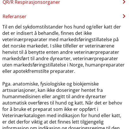
QR​/​R Respirasjonsorganer
Referanser
Til en del sykdomstilstander hos hund og​/​eller katt der
det er indisert å behandle, finnes det ikke
veterinærpreparater med markedsføringstillatelse på
det norske markedet. I slike tilfeller er veterinærene
henvist til å benytte enten andre veterinærpreparater
markedsført til andre dyrearter, veterinærpreparater
uten markedsføringstillatelse i Norge, humanpreparater
eller apotekfremstilte preparater.
Pga. anatomiske, fysiologiske og biokjemiske
artsvariasjoner, kan ikke doseringer hentet fra
humanmedisinen eller angitt til andre dyrearter
automatisk overføres til hund og katt. Når det er behov
for å bruke et preparat som ikke er oppført i
Veterinærkatalogen med indikasjon for hund eller katt,
er det derfor viktig at det finnes lett tilgjengelig
informasjon om indikasjon og doseringsregime til den