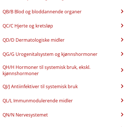
QB​/​B Blod og bloddannende organer
QC​/​C Hjerte og kretsløp
QD​/​D Dermatologiske midler
QG​/​G Urogenitalsystem og kjønnshormoner
QH​/​H Hormoner til systemisk bruk, ekskl.
kjønnshormoner
QJ​/​J Antiinfektiver til systemisk bruk
QL​/​L Immunmodulerende midler
QN​/​N Nervesystemet