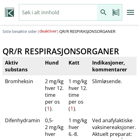
deaktiver
Siste besøkte sider (
)
QR​/​R RESPIRASJONSORGANER
QR​/​R RESPIRASJONSORGANER
Aktiv
Hund
Katt
Indikasjoner,
substans
kommentarer
Bromheksin
2 mg/kg
1 mg/kg
Slimløsende.
hver 12.
hver 12.
time
time
per os
per os
(
1
).
(
1
).
Difenhydramin
0,5-
1 mg/kg
Ved anafylaktiske
2 mg/kg
hver
vaksinereaksjoner.
hver
6.-8.
Aktuelt preparat: