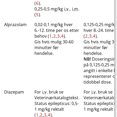
(
6
).
0,25-0,5 mg/kg
i.v
.,
i.m
.
(
5
).
Alprazolam
0,02-0,1 mg/kg hver
0,125-0,25 mg​/​ka
6.-12. time per os etter
hver 8.-24. time 
behov (
1
,
2
,
3
,
4
).
(
2
,
3
,
4
).
Gis hvis mulig 30-60
Gis hvis mulig 30
minutter før
minutter før
hendelse.
hendelse.
NB!
Doseringsint
på 0,125-0,25 mg
angitt i enkelte k
representerer op
tidobbel dose.
Diazepam
For
i.v
. bruk se
For
i.v
. bruk se
Veterinærkatalogtekst.
Veterinærkatalog
Status epilepticus: 0,5-
Status epilepticus
1 mg/kg rektalt
1 mg/kg rektalt (
(
1
,
2
,
3
,
4
).