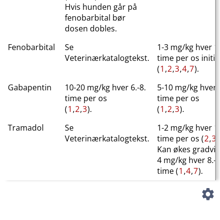
Hvis hunden går på
fenobarbital bør
dosen dobles.
Fenobarbital
Se
1-3 mg/kg hver 1
Veterinærkatalogtekst.
time per os initia
(
1
,
2
,
3
,
4
,
7
).
Gabapentin
10-20 mg/kg hver 6.-8.
5-10 mg/kg hver 6
time per os
time per os
(
1
,
2
,
3
).
(
1
,
2
,
3
).
Tramadol
Se
1-2 mg/kg hver 1
Veterinærkatalogtekst.
time per os (
2
,
3
,
Kan økes gradvis 
4 mg/kg hver 8.-1
time (
1
,
4
,
7
).