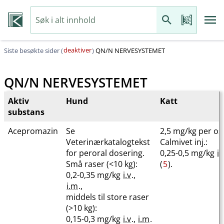
deaktiver
Siste besøkte sider (
)
QN​/​N NERVESYSTEMET
QN​/​N NERVESYSTEMET
Aktiv
Hund
Katt
substans
Acepromazin
Se
2,5 mg/kg per os 
Veterinærkatalogtekst
Calmivet inj.:
for peroral dosering.
0,25-0,5 mg/kg
i.
Små raser (<10 kg):
(
5
).
0,2-0,35 mg/kg
i.v
.,
i.m
.,
middels til store raser
(>10 kg):
0,15-0,3 mg/kg
i.v
.,
i.m
.