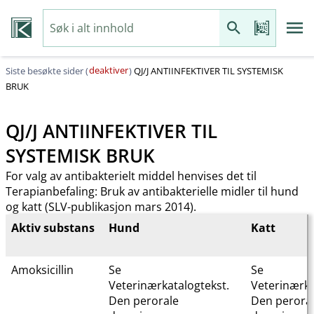
deaktiver
Siste besøkte sider (
)
QJ​/​J ANTIINFEKTIVER TIL SYSTEMISK
BRUK
QJ​/​J ANTIINFEKTIVER TIL
SYSTEMISK BRUK
For valg av antibakterielt middel henvises det til
Terapianbefaling: Bruk av antibakterielle midler til hund
og katt (SLV-publikasjon mars 2014).
Aktiv substans
Hund
Katt
Amoksicillin
Se
Se
Veterinærkatalogtekst.
Veterinærka
Den perorale
Den perora