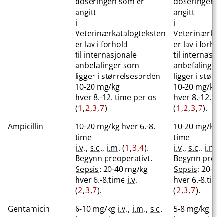
doseringen som er
doseringen
angitt
angitt
i
i
Veterinærkatalogteksten
Veterinærka
er lav i forhold
er lav i forh
til internasjonale
til internas
anbefalinger som
anbefaling
ligger i størrelsesorden
ligger i stø
10-20 mg/kg
10-20 mg/k
hver 8.-12. time per os
hver 8.-12. 
(
1
,
2
,
3
,
7
).
(
1
,
2
,
3
,
7
).
Ampicillin
10-20 mg/kg hver 6.-8.
10-20 mg/kg 
time
time
i.v
.,
s.c
.,
i.m
. (
1
,
3
,
4
).
i.v
.,
s.c
.,
i.m
Begynn preoperativt.
Begynn preo
Sepsis
: 20-40 mg/kg
Sepsis
: 20-
hver 6.-8.time
i.v
.
hver 6.-8.t
(
2
,
3
,
7
).
(
2
,
3
,
7
).
Gentamicin
6-10 mg/kg
i.v
.,
i.m
.,
s.c
.
5-8 mg/kg
i.