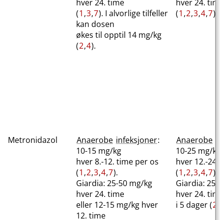
hver 24. time
hver 24. ti
(
1
,
3
,
7
). I alvorlige tilfeller
(
1
,
2
,
3
,
4
,
7
).
kan dosen
økes til opptil 14 mg/kg
(
2
,
4
).
Metronidazol
Anaerobe
infeksjoner
:
Anaerobe
i
10-15 mg/kg
10-25 mg/k
hver 8.-12. time per os
hver 12.-24.
(
1
,
2
,
3
,
4
,
7
).
(
1
,
2
,
3
,
4
,
7
).
Giardia: 25-50 mg/kg
Giardia: 25
hver 24. time
hver 24. ti
eller 12-15 mg/kg hver
i 5 dager (
2
,
12. time