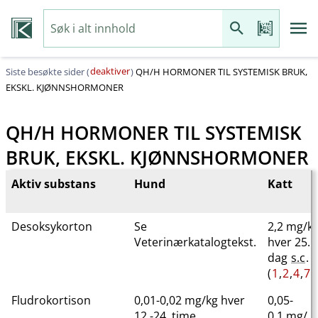
deaktiver
Siste besøkte sider (
)
QH​/​H HORMONER TIL SYSTEMISK BRUK,
EKSKL. KJØNNSHORMONER
QH​/​H HORMONER TIL SYSTEMISK
BRUK, EKSKL. KJØNNSHORMONER
Aktiv substans
Hund
Katt
Desoksykorton
Se
2,2 mg/k
Veterinærkatalogtekst.
hver 25.
dag
s.c
.
(
1
,
2
,
4
,
7
).
Fludrokortison
0,01-0,02 mg/kg hver
0,05-
12.-24. time
0,1 mg​/​