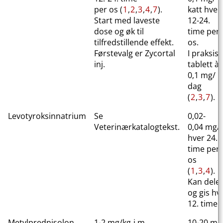
per os (
1
,
2
,
3
,
4
,
7
).
katt hver
Start med laveste
12-24.
dose og øk til
time per
tilfredstillende effekt.
os.
Førstevalg er Zycortal
I praksis 
inj.
tablett à
0,1 mg​/​
dag
(
2
,
3
,
7
).
Levotyroksinnatrium
Se
0,02-
Veterinærkatalogtekst.
0,04 mg/
hver 24.
time per
os
(
1
,
3
,
4
).
Kan dele
og gis hv
12. time.
Metylprednisolon
1-2 mg/kg
i.m
.
10-20 mg​/