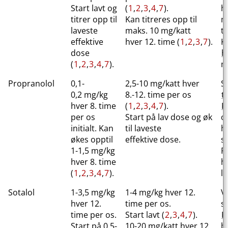
Start lavt og
(
1
,
2
,
3
,
4
,
7
).
h
titrer opp til
Kan titreres opp til
m
laveste
maks. 10 mg​/​katt
ti
effektive
hver 12. time (
1
,
2
,
3
,
7
).
Ka
dose
h
(
1
,
2
,
3
,
4
,
7
).
m
Propranolol
0,1-
2,5-10 mg​/​katt hver
S
0,2 mg/kg
8.-12. time per os
t
hver 8. time
(
1
,
2
,
3
,
4
,
7
).
K
per os
Start på lav dose og øk
o
initialt. Kan
til laveste
h
økes opptil
effektive dose.
s
1-1,5 mg/kg
F
hver 8. time
h
(
1
,
2
,
3
,
4
,
7
).
l
Sotalol
1-3,5 mg/kg
1-4 mg/kg hver 12.
V
hver 12.
time per os.
s
time per os.
Start lavt (
2
,
3
,
4
,
7
).
K
Start på 0,5-
10-20 mg​/​katt hver 12.
b