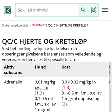
deaktiver
Siste besøkte sider (
)
QC​/​C HJERTE OG KRETSLØP
QC​/​C HJERTE OG KRETSLØP
Ved behandling av hjerte-karlidelser må
doseringsangivelsene bare anses som veiledende og
veterinæren henvises til spesiallitteratur.
Aktiv
Hund
Katt
I
substans
k
Adrenalin
0,01 mg/kg
0,01-0,02 mg/kg
i.v
.
A
i.v
.,
i.m
.
(
1
,
3
).
(
1
,
3
).
0,1-0,5 ml
i.m
.,
s.c
. av
0,1-0,5 ml
1 mg/ml oppløsning
i.m
.,
s.c
. av
(
2
).
1 mg/ml