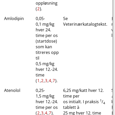
oppløsning
(
2
).
Amlodipin
0,05-
Se
H
0,1 mg/kg
Veterinærkatalogtekst.
m
hver 24.
v
time per os
l
(startdose)
som kan
titreres opp
til
0,5 mg/kg
hver 12.-24.
time
(
1
,
2
,
3
,
4
,
7
).
Atenolol
0,25-
6,25 mg​/​katt hver 12.
S
1,5 mg/kg
time per
a
1
hver 12.-24.
os initialt. I praksis
/
k
4
time per os
tablett à
h
(
2
,
3
,
4
,
7
).
25 mg hver 12. time
K