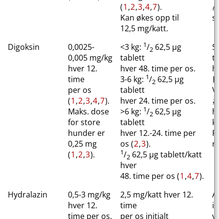
(
1
,
2
,
3
,
4
,
7
).
A
Kan økes opp til
s
12,5 mg​/​katt.
1
Digoksin
0,0025-
<3 kg:
/
62,5 μg
S
2
0,005 mg/kg
tablett
t
hver 12.
hver 48. time per os.
hj
1
time
3-6 kg:
/
62,5 μg
K
2
per os
tablett
V
(
1
,
2
,
3
,
4
,
7
).
hver 24. time per os.
a
1
Maks. dose
>6 kg:
/
62,5 μg
h
2
for store
tablett
k
hunder er
hver 12.-24. time per
R
0,25 mg
os (
2
,
3
).
n
1
(
1
,
2
,
3
).
/
62,5 μg tablett​/​katt
2
hver
48. time per os (
1
,
4
,
7
).
Hydralazin
0,5-3 mg/kg
2,5 mg​/​katt hver 12.
Al
hver 12.
time
in
time per os.
per os initialt
v