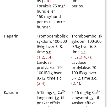
os (
2
,
4
).
time
I praksis 75 mg​/​
per os.
hund eller
150 mg​/​hund
per os til større
hunder.
Heparin
Tromboembolisk
Tromboembolisk
sykdom: 100-300
sykdom: 100-300
IE/kg hver 6.-8.
IE/kg hver 6.-8.
time
s.c
.
time
s.c
.
(
1
,
2
,
3
,
4
).
(
1
,
2
,
3
,
4
,
7
).
Lavdose
Lavdose
profylakse: 70-
profylakse: 70-
100 IE/kg hver
100 IE/kg hver
8.-12. time
s.c
.
8.-12. time
s.c
.
(
2
,
4
).
(
2
,
4
).
2+
2+
Kalsium
5-15 mg/kg Ca
5-15 mg/kg Ca
langsomt
i.v
. til
langsomt
i.v
. til
ønsket effekt.
ønsket effekt.