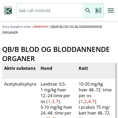
deaktiver
Siste besøkte sider (
)
QB​/​B BLOD OG BLODDANNENDE
ORGANER
QB​/​B BLOD OG BLODDANNENDE
ORGANER
Aktiv substans
Hund
Katt
Acetylsalisylsyre
Lavdose: 0,5-
10-20 mg/kg
1 mg/kg hver
hver 48.-72. time
12.-24 time per
per os
os (
1
,
3
,
7
).
(
1
,
2
,
4
,
7
).
5-10 mg/kg hver
I praksis 75 mg​/​
24.-48. time per
katt hver 48.-72.