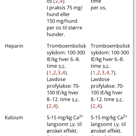
os (
2
,
4
).
time
I praksis 75 mg​/​
per os.
hund eller
150 mg​/​hund
per os til større
hunder.
Heparin
Tromboembolisk
Tromboembolisk
sykdom: 100-300
sykdom: 100-300
IE/kg hver 6.-8.
IE/kg hver 6.-8.
time
s.c
.
time
s.c
.
(
1
,
2
,
3
,
4
).
(
1
,
2
,
3
,
4
,
7
).
Lavdose
Lavdose
profylakse: 70-
profylakse: 70-
100 IE/kg hver
100 IE/kg hver
8.-12. time
s.c
.
8.-12. time
s.c
.
(
2
,
4
).
(
2
,
4
).
2+
2+
Kalsium
5-15 mg/kg Ca
5-15 mg/kg Ca
langsomt
i.v
. til
langsomt
i.v
. til
ønsket effekt.
ønsket effekt.