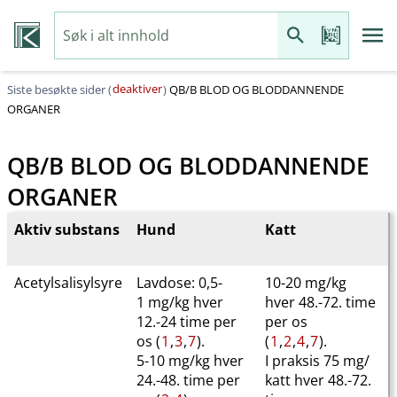
deaktiver
Siste besøkte sider (
)
QB​/​B BLOD OG BLODDANNENDE
ORGANER
QB​/​B BLOD OG BLODDANNENDE
ORGANER
Aktiv substans
Hund
Katt
Acetylsalisylsyre
Lavdose: 0,5-
10-20 mg/kg
1 mg/kg hver
hver 48.-72. time
12.-24 time per
per os
os (
1
,
3
,
7
).
(
1
,
2
,
4
,
7
).
5-10 mg/kg hver
I praksis 75 mg​/​
24.-48. time per
katt hver 48.-72.