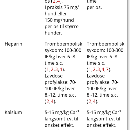
os (
2
,
4
).
time
I praksis 75 mg​/​
per os.
hund eller
150 mg​/​hund
per os til større
hunder.
Heparin
Tromboembolisk
Tromboembolisk
sykdom: 100-300
sykdom: 100-300
IE/kg hver 6.-8.
IE/kg hver 6.-8.
time
s.c
.
time
s.c
.
(
1
,
2
,
3
,
4
).
(
1
,
2
,
3
,
4
,
7
).
Lavdose
Lavdose
profylakse: 70-
profylakse: 70-
100 IE/kg hver
100 IE/kg hver
8.-12. time
s.c
.
8.-12. time
s.c
.
(
2
,
4
).
(
2
,
4
).
2+
2+
Kalsium
5-15 mg/kg Ca
5-15 mg/kg Ca
langsomt
i.v
. til
langsomt
i.v
. til
ønsket effekt.
ønsket effekt.