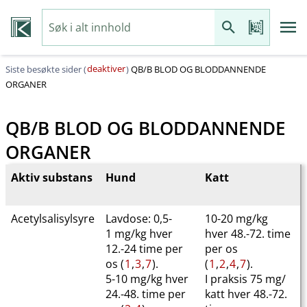
deaktiver
Siste besøkte sider (
)
QB​/​B BLOD OG BLODDANNENDE
ORGANER
QB​/​B BLOD OG BLODDANNENDE
ORGANER
Aktiv substans
Hund
Katt
Acetylsalisylsyre
Lavdose: 0,5-
10-20 mg/kg
1 mg/kg hver
hver 48.-72. time
12.-24 time per
per os
os (
1
,
3
,
7
).
(
1
,
2
,
4
,
7
).
5-10 mg/kg hver
I praksis 75 mg​/​
24.-48. time per
katt hver 48.-72.