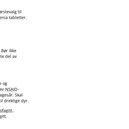
rstevalg til
nia tabletter.
 Bør ikke
te del av
e og
 av
NSAID
-
agesår. Skal
il drektige dyr.
ofagitt
,
itt.