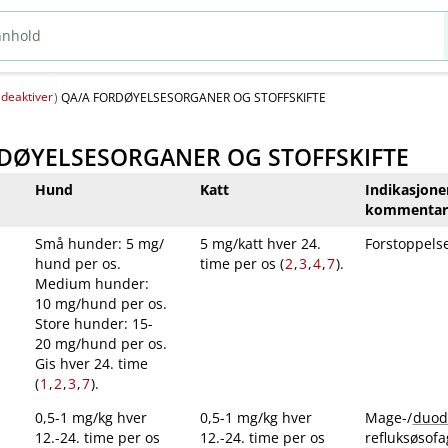
deaktiver
(
)
QA​/​A FORDØYELSESORGANER OG STOFFSKIFTE
ORDØYELSESORGANER OG STOFFSKIFTE
Hund
Katt
Indikasjone
kommentar
Små hunder: 5 mg​/​
5 mg​/​katt hver 24.
Forstoppelse
hund per os.
time per os (
2
,
3
,
4
,
7
).
Medium hunder:
10 mg​/​hund per os.
Store hunder: 15-
20 mg​/​hund per os.
Gis hver 24. time
(
1
,
2
,
3
,
7
).
0,5-1 mg/kg hver
0,5-1 mg/kg hver
Mage-​/​
duod
12.-24. time per os
12.-24. time per os
refluksøsofa