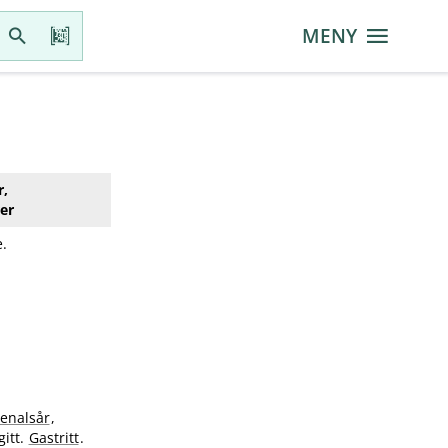
MENY
r,
er
.
enalsår
,
gitt.
Gastritt
.