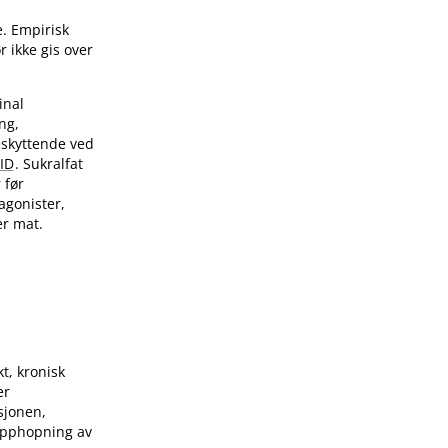
. Empirisk
r ikke gis over
inal
ng,
skyttende ved
ID
. Sukralfat
 før
agonister,
er mat.
kt, kronisk
er
sjonen,
opphopning av