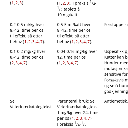
1
(
1
,
2
,
3
).
(
1
,
2
,
3
). I praksis
/
-
4
1
/
tablett à
2
10 mg​/​katt.
0,2-0,5 ml/kg hver
0,5-5 ml​/​katt hver
Forstoppelse
8.-12. time per os
8.-12. time per os
til effekt, så etter
til effekt, så etter
behov (
1
,
2
,
3
,
4
,
7
).
behov (
1
,
2
,
3
,
4
,
7
).
0,1-0,2 mg/kg hver
0,04-0,16 mg/kg hver
Uspesifikk
d
8.-12. time per os
12. time per os
Katter kan bl
(
2
,
3
,
4
,
7
).
(
1
,
2
,
3
,
4
,
7
).
Hunder me
mutasjon ka
sensitive fo
Forsøksvis mi
og små hund
godkjennings
Se
Parenteral
bruk: Se
Antiemetisk.
Veterinærkatalogtekst.
Veterinærkatalogtekst.
1 mg/kg hver 24. time
per os (
1
,
2
,
3
,
4
,
7
).
1
1
I praksis
/
-
/
4
2