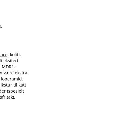
.
iaré
, kolitt.
i eksitert.
d MDR1-
n være ekstra
r loperamid.
kstur til katt
er (spesielt
fritak).