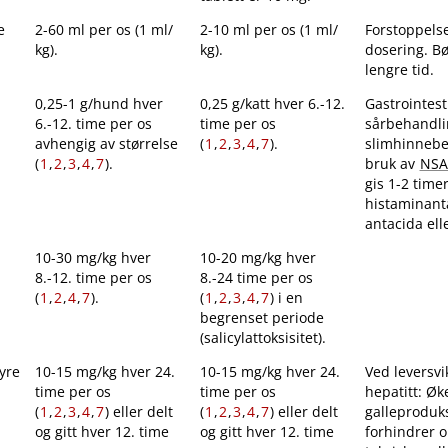
e
2-60 ml per os (1 ml​/​
2-10 ml per os (1 ml​/​
Forstoppelse
kg).
kg).
dosering. Bø
lengre tid.
0,25-1 g​/​hund hver
0,25 g​/​katt hver 6.-12.
Gastrointest
6.-12. time per os
time per os
sårbehandli
avhengig av størrelse
(
1
,
2
,
3
,
4
,
7
).
slimhinnebe
(
1
,
2
,
3
,
4
,
7
).
bruk av
NSA
gis 1-2 timer
histaminant
antacida ell
10-30 mg/kg hver
10-20 mg/kg hver
8.-12. time per os
8.-24 time per os
(
1
,
2
,
4
,
7
).
(
1
,
2
,
3
,
4
,
7
) i en
begrenset periode
(salicylattoksisitet).
yre
10-15 mg/kg hver 24.
10-15 mg/kg hver 24.
Ved leversvi
time per os
time per os
hepatitt: Øk
(
1
,
2
,
3
,
4
,
7
) eller delt
(
1
,
2
,
3
,
4
,
7
) eller delt
galleproduk
og gitt hver 12. time
og gitt hver 12. time
forhindrer 