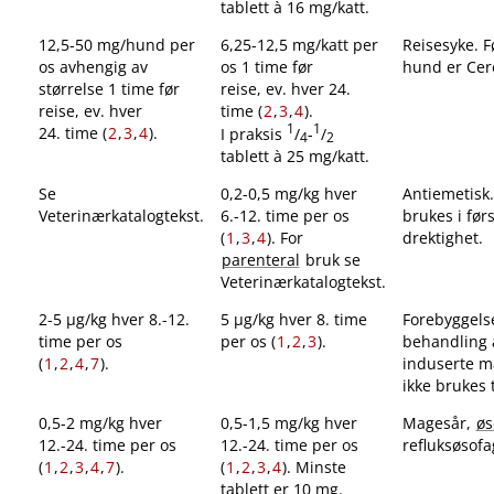
tablett à 16 mg​/​katt.
12,5-50 mg​/​hund per
6,25-12,5 mg​/​katt per
Reisesyke. Fø
os avhengig av
os 1 time før
hund er Cere
størrelse 1 time før
reise, ev. hver 24.
reise, ev. hver
time (
2
,
3
,
4
).
1
1
24. time (
2
,
3
,
4
).
I praksis
/
-
/
4
2
tablett à 25 mg​/​katt.
Se
0,2-0,5 mg/kg hver
Antiemetisk.
Veterinærkatalogtekst.
6.-12. time per os
brukes i førs
(
1
,
3
,
4
). For
drektighet.
parenteral
bruk se
Veterinærkatalogtekst.
2-5 μg​/​kg hver 8.-12.
5 µg/kg hver 8. time
Forebyggels
time per os
per os (
1
,
2
,
3
).
behandling
(
1
,
2
,
4
,
7
).
induserte m
ikke brukes t
0,5-2 mg/kg hver
0,5-1,5 mg/kg hver
Magesår,
øs
12.-24. time per os
12.-24. time per os
refluksøsofag
(
1
,
2
,
3
,
4
,
7
).
(
1
,
2
,
3
,
4
). Minste
tablett er 10 mg.