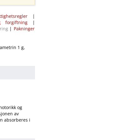
ktighetsregler
|
 forgiftning
|
ring
|
Pakninger
ametrin 1 g,
motorikk og
sjonen av
en absorberes i