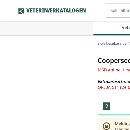
VETERINÆRKATALOGEN
Vet
Siste besøkte sider 
Coopersec
MSD Animal Heal
Ektoparasittmid
QP53A C11 (Delt
Meldin
Mangel 