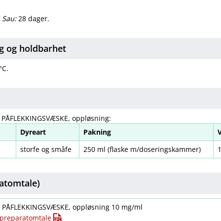
.
Sau:
28 dager.
g og holdbarhet
°C.
, PÅFLEKKINGSVÆSKE, oppløsning:
Dyreart
Pakning
storfe og småfe
250 ml (flaske m​/​doseringskammer)
atomtale)
t. PÅFLEKKINGSVÆSKE, oppløsning 10 mg/ml
t preparatomtale