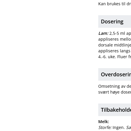
Kan brukes til d
Dosering
Lam:
2,5-5 ml ap
appliseres mello
dorsale midtlinje
appliseres langs 
4.-6. uke. Fluer f
Overdosering
Omsetning av del
svært høye doser
Tilbakehold
Melk:
Storfe:
Ingen.
Sa