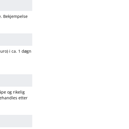
fe. Bekjempelse
 uro) i ca. 1 døgn
pe og rikelig
ehandles etter