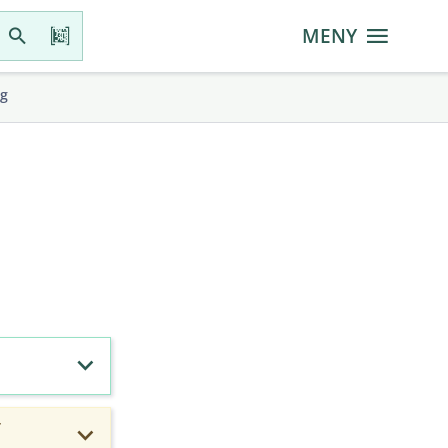
MENY
gg
r