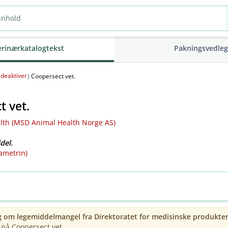
erinærkatalogtekst
Pakningsvedle
deaktiver
(
)
Coopersect vet.
t vet.
th (MSD Animal Health Norge AS)
del.
ametrin)
g om legemiddelmangel fra
Direktoratet for medisinske produkte
på Coopersect vet