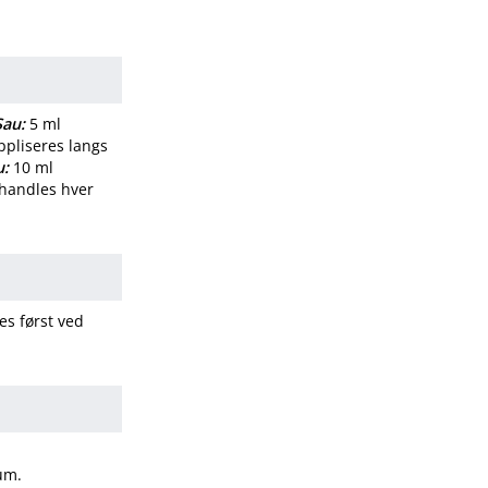
Sau:
5 ml
ppliseres langs
u:
10 ml
behandles hver
es først ved
sum.