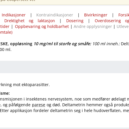
|
Indikasjoner
|
Kontraindikasjoner
|
Bivirkninger
|
Forsi
|
Drektighet og laktasjon
|
Dosering
|
Overdosering og
tider
|
Oppbevaring og holdbarhet
|
Andre opplysninger
|
Utleve
omtale)
SKE, oppløsning
10 mg/ml
til storfe og småfe
:
100 ml inneh.:
Delt
100 ml.
rkning mot ektoparasitter.
isme:
ransmisjonen i insektenes nervesystem, noe som medfører ødelagt 
e, og påfølgende
parese
og død. Deltametrin hemmer også produk
 Etter applikasjon fordeler deltametrin seg i hele hudoverflaten, m