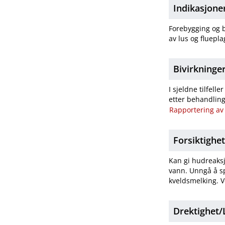
Indikasjone
Forebygging og b
av lus og fluepl
Bivirkninge
I sjeldne tilfel
etter behandling
Rapportering av 
Forsiktighe
Kan gi hudreaksj
vann. Unngå å sp
kveldsmelking. V
Drektighet​/