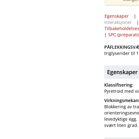
Egenskaper
Interaksjoner
Tilbakeholdelses
|
SPC (preparat
PÅFLEKKINGSVÆ
triglyserider til 
Egenskaper
Klassifisering:
Pyretroid med vi
Virkningsmekan
Blokkering av t
orienteringsevn
levedyktige egg.
svært liten grad.