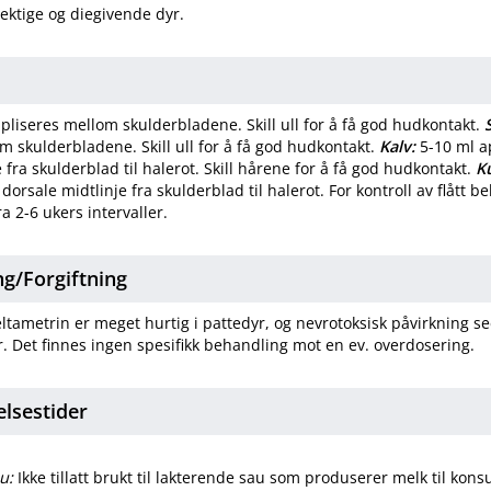
rektige og diegivende dyr.
pliseres mellom skulderbladene. Skill ull for å få god hudkontakt.
m skulderbladene. Skill ull for å få god hudkontakt.
Kalv:
5-10 ml a
 fra skulderblad til halerot. Skill hårene for å få god hudkontakt.
K
dorsale midtlinje fra skulderblad til halerot. For kontroll av flått 
ra 2-6 ukers intervaller.
​/​
Forgiftning
tametrin er meget hurtig i pattedyr, og nevrotoksisk påvirkning se
. Det finnes ingen spesifikk behandling mot en ev. overdosering.
elsestider
u:
Ikke tillatt brukt til lakterende sau som produserer melk til kon