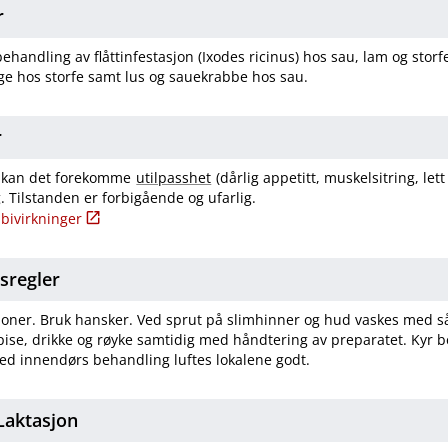
r
ehandling av flåttinfestasjon (Ixodes ricinus) hos sau, lam og stor
age hos storfe samt lus og sauekrabbe hos sau.
r
ler kan det forekomme
utilpasshet
(dårlig appetitt, muskelsitring, lett
. Tilstanden er forbigående og ufarlig.
bivirkninger
tsregler
oner. Bruk hansker. Ved sprut på slimhinner og hud vaskes med så
ise, drikke og røyke samtidig med håndtering av preparatet. Kyr b
ed innendørs behandling luftes lokalene godt.
​Laktasjon