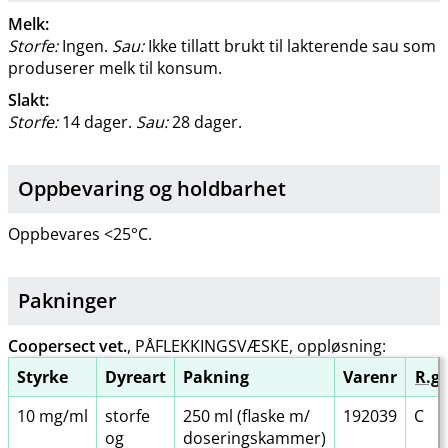
Melk:
Storfe:
Ingen.
Sau:
Ikke tillatt brukt til lakterende sau som
produserer melk til konsum.
Slakt:
Storfe:
14 dager.
Sau:
28 dager.
Oppbevaring og holdbarhet
Oppbevares <25°C.
Pakninger
Coopersect vet.
, PÅFLEKKINGSVÆSKE, oppløsning:
Styrke
Dyreart
Pakning
Varenr
R.gr
10 mg/ml
storfe
250 ml (flaske m​/​
192039
C
og
doseringskammer)