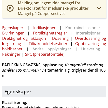
Melding om legemiddelmangel fra
Direktoratet for medisinske produkter
Mangel på Coopersect vet
Egenskaper
|
Indikasjoner
|
Kontraindikasjoner
|
Bivirkninger
|
Forsiktighetsregler
|
Interaksjoner
|
Drektighet og laktasjon
|
Dosering
|
Overdosering og
forgiftning
|
Tilbakeholdelsestider
|
Oppbevaring og
holdbarhet
|
Andre opplysninger
|
Utlevering
|
Pakninger
|
SPC (preparatomtale)
PÅFLEKKINGSVÆSKE, oppløsning
10 mg/ml
til storfe og
småfe
:
100 ml inneh.:
Deltametrin 1 g, triglyserider til 100
ml.
Egenskaper
Klassifisering:
Pyretroid med virkning mot ektoparasitter.