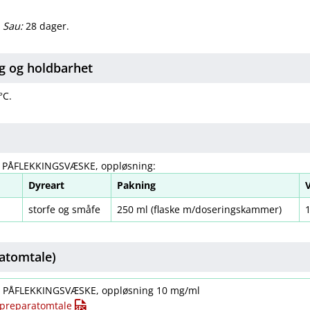
.
Sau:
28 dager.
g og holdbarhet
°C.
, PÅFLEKKINGSVÆSKE, oppløsning:
Dyreart
Pakning
storfe og småfe
250 ml (flaske m​/​doseringskammer)
atomtale)
t. PÅFLEKKINGSVÆSKE, oppløsning 10 mg/ml
t preparatomtale