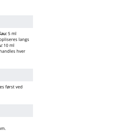
Sau:
5 ml
ppliseres langs
u:
10 ml
behandles hver
es først ved
sum.