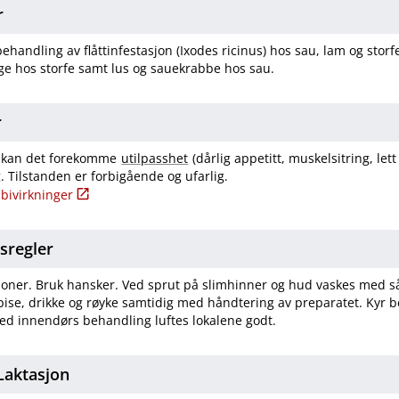
r
ehandling av flåttinfestasjon (Ixodes ricinus) hos sau, lam og stor
age hos storfe samt lus og sauekrabbe hos sau.
r
ler kan det forekomme
utilpasshet
(dårlig appetitt, muskelsitring, lett
. Tilstanden er forbigående og ufarlig.
bivirkninger
tsregler
oner. Bruk hansker. Ved sprut på slimhinner og hud vaskes med så
ise, drikke og røyke samtidig med håndtering av preparatet. Kyr b
ed innendørs behandling luftes lokalene godt.
​Laktasjon