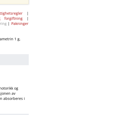
ktighetsregler
|
 forgiftning
|
ring
|
Pakninger
ametrin 1 g,
motorikk og
sjonen av
en absorberes i