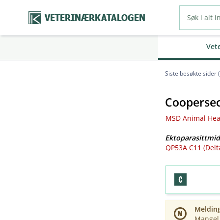
VETERINÆRKATALOGEN
Vet
Siste besøkte sider 
Coopersec
MSD Animal Heal
Ektoparasittmid
QP53A C11 (Delt
Meldin
Mangel 