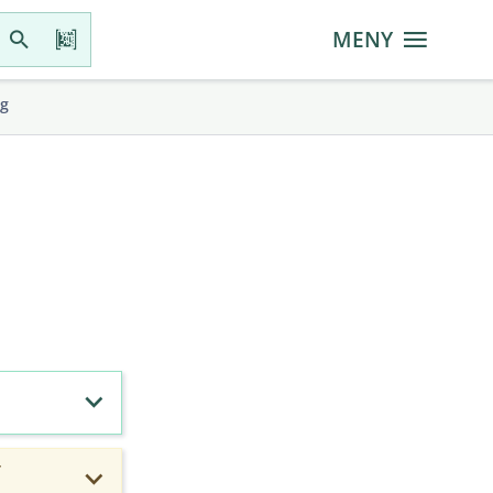
MENY
gg
r