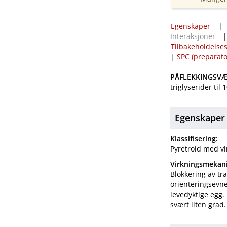
Egenskaper
Interaksjoner
Tilbakeholdelses
|
SPC (preparat
PÅFLEKKINGSVÆ
triglyserider til 
Egenskaper
Klassifisering:
Pyretroid med vi
Virkningsmekan
Blokkering av t
orienteringsevn
levedyktige egg.
svært liten grad.