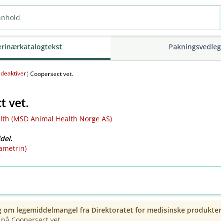
erinærkatalogtekst
Pakningsvedle
deaktiver
(
)
Coopersect vet.
t vet.
th (MSD Animal Health Norge AS)
del.
ametrin)
g om legemiddelmangel fra
Direktoratet for medisinske produkte
på Coopersect vet