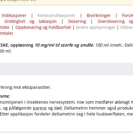
|
Indikasjoner
|
Kontraindikasjoner
|
Bivirkninger
|
Forsi
|
Drektighet og laktasjon
|
Dosering
|
Overdosering og
tider
|
Oppbevaring og holdbarhet
|
Andre opplysninger
|
Utleve
omtale)
SKE, oppløsning
10 mg/ml
til storfe og småfe
:
100 ml inneh.:
Delt
100 ml.
rkning mot ektoparasitter.
isme:
ransmisjonen i insektenes nervesystem, noe som medfører ødelagt 
e, og påfølgende
parese
og død. Deltametrin hemmer også produk
 Etter applikasjon fordeler deltametrin seg i hele hudoverflaten, m