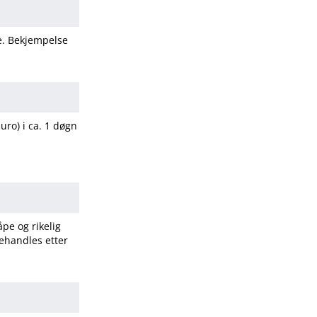
fe. Bekjempelse
 uro) i ca. 1 døgn
pe og rikelig
ehandles etter