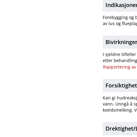
Indikasjone
Forebygging og b
av lus og fluepl
Bivirkninge
I sjeldne tilfel
etter behandling
Rapportering av 
Forsiktighe
Kan gi hudreaksj
vann. Unngå å sp
kveldsmelking. V
Drektighet​/