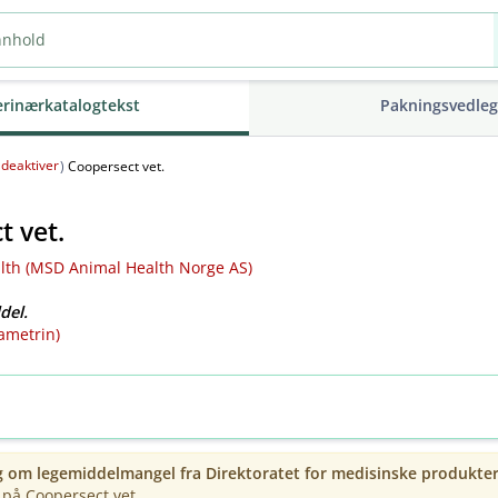
erinærkatalogtekst
Pakningsvedle
deaktiver
(
)
Coopersect vet.
t vet.
th (MSD Animal Health Norge AS)
del.
ametrin)
g om legemiddelmangel fra
Direktoratet for medisinske produkte
på Coopersect vet