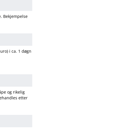
fe. Bekjempelse
 uro) i ca. 1 døgn
pe og rikelig
ehandles etter