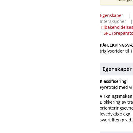
Egenskaper
Interaksjoner
Tilbakeholdelses
|
SPC (preparat
PÅFLEKKINGSVÆ
triglyserider til 
Egenskaper
Klassifisering:
Pyretroid med vi
Virkningsmekan
Blokkering av t
orienteringsevn
levedyktige egg.
svært liten grad.