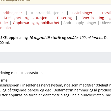
|
Indikasjoner
|
Kontraindikasjoner
|
Bivirkninger
|
Forsi
|
Drektighet og laktasjon
|
Dosering
|
Overdosering og
tider
|
Oppbevaring og holdbarhet
|
Andre opplysninger
|
Utleve
omtale)
SKE, oppløsning
10 mg/ml
til storfe og småfe
:
100 ml inneh.:
Delt
100 ml.
rkning mot ektoparasitter.
isme:
ransmisjonen i insektenes nervesystem, noe som medfører ødelagt 
e, og påfølgende
parese
og død. Deltametrin hemmer også produk
 Etter applikasjon fordeler deltametrin seg i hele hudoverflaten, m