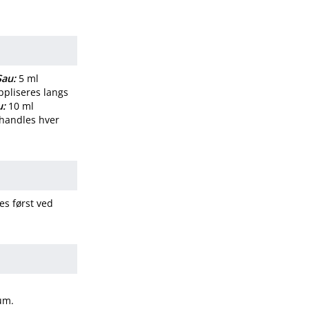
Sau:
5 ml
ppliseres langs
u:
10 ml
behandles hver
es først ved
sum.