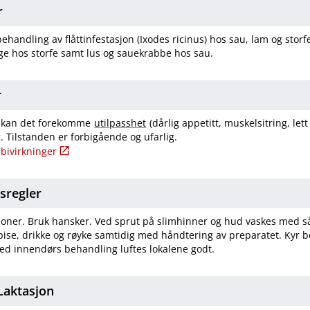
r
ehandling av flåttinfestasjon (Ixodes ricinus) hos sau, lam og stor
age hos storfe samt lus og sauekrabbe hos sau.
r
ler kan det forekomme
utilpasshet
(dårlig appetitt, muskelsitring, lett
. Tilstanden er forbigående og ufarlig.
bivirkninger
tsregler
oner. Bruk hansker. Ved sprut på slimhinner og hud vaskes med så
ise, drikke og røyke samtidig med håndtering av preparatet. Kyr b
ed innendørs behandling luftes lokalene godt.
​Laktasjon