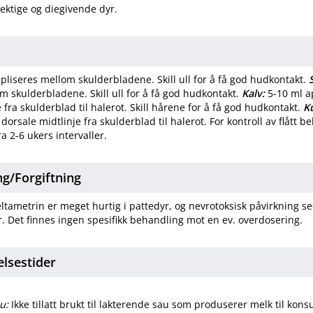
rektige og diegivende dyr.
pliseres mellom skulderbladene. Skill ull for å få god hudkontakt.
m skulderbladene. Skill ull for å få god hudkontakt.
Kalv:
5-10 ml a
 fra skulderblad til halerot. Skill hårene for å få god hudkontakt.
K
dorsale midtlinje fra skulderblad til halerot. For kontroll av flått 
ra 2-6 ukers intervaller.
​/​
Forgiftning
tametrin er meget hurtig i pattedyr, og nevrotoksisk påvirkning se
. Det finnes ingen spesifikk behandling mot en ev. overdosering.
elsestider
u:
Ikke tillatt brukt til lakterende sau som produserer melk til kon