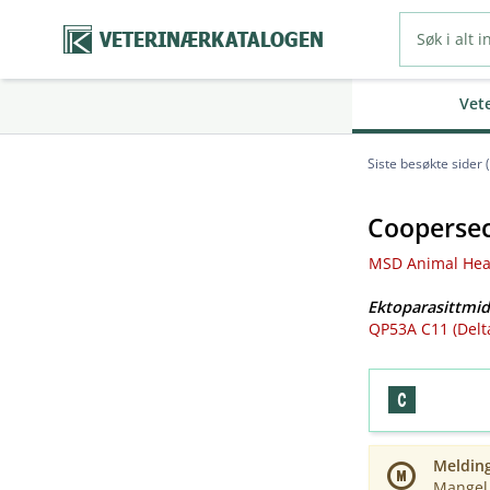
VETERINÆRKATALOGEN
Vet
Siste besøkte sider 
Coopersec
MSD Animal Heal
Ektoparasittmid
QP53A C11 (Delt
Meldin
Mangel 