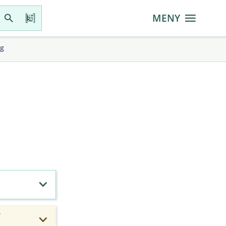
MENY
gg
r