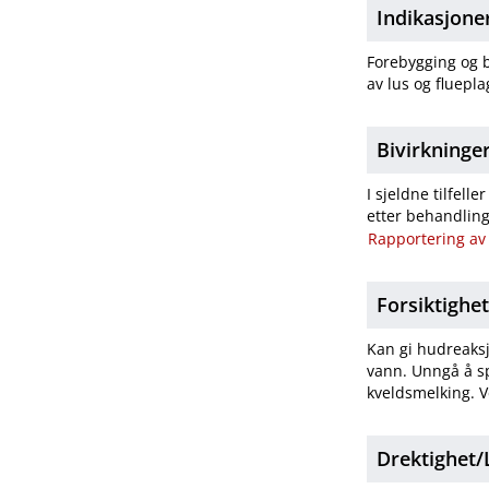
Indikasjone
Forebygging og b
av lus og fluepl
Bivirkninge
I sjeldne tilfel
etter behandling
Rapportering av 
Forsiktighe
Kan gi hudreaksj
vann. Unngå å sp
kveldsmelking. V
Drektighet​/