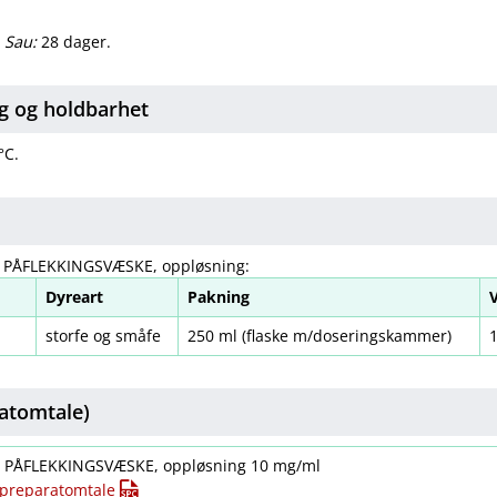
.
Sau:
28 dager.
g og holdbarhet
°C.
, PÅFLEKKINGSVÆSKE, oppløsning:
Dyreart
Pakning
storfe og småfe
250 ml (flaske m​/​doseringskammer)
atomtale)
t. PÅFLEKKINGSVÆSKE, oppløsning 10 mg/ml
t preparatomtale