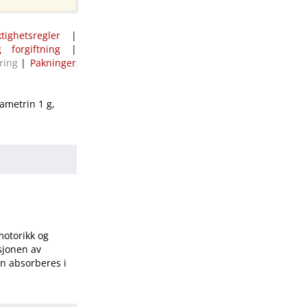
ktighetsregler
|
 forgiftning
|
ring
|
Pakninger
ametrin 1 g,
motorikk og
sjonen av
en absorberes i