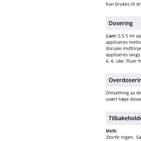
Kan brukes til d
Dosering
Lam:
2,5-5 ml ap
appliseres mello
dorsale midtlinje
appliseres langs 
4.-6. uke. Fluer f
Overdosering
Omsetning av del
svært høye doser
Tilbakehold
Melk:
Storfe:
Ingen.
Sa