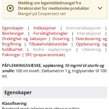
Melding om legemiddelmangel fra
Direktoratet for medisinske produkter
Mangel på Coopersect vet
Egenskaper
|
Indikasjoner
|
Kontraindikasjoner
|
Bivirkninger
|
Forsiktighetsregler
|
Interaksjoner
|
Drektighet og laktasjon
|
Dosering
|
Overdosering og
forgiftning
|
Tilbakeholdelsestider
|
Oppbevaring og
holdbarhet
|
Andre opplysninger
|
Utlevering
|
Pakninger
|
SPC (preparatomtale)
PÅFLEKKINGSVÆSKE, oppløsning
10 mg/ml
til storfe og
småfe
:
100 ml inneh.:
Deltametrin 1 g, triglyserider til 100
ml.
Egenskaper
Klassifisering:
Pyretroid med virkning mot ektoparasitter.