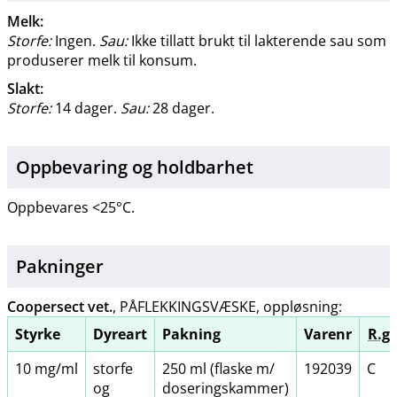
Melk:
Storfe:
Ingen.
Sau:
Ikke tillatt brukt til lakterende sau som
produserer melk til konsum.
Slakt:
Storfe:
14 dager.
Sau:
28 dager.
Oppbevaring og holdbarhet
Oppbevares <25°C.
Pakninger
Coopersect vet.
, PÅFLEKKINGSVÆSKE, oppløsning:
Styrke
Dyreart
Pakning
Varenr
R.gr
10 mg/ml
storfe
250 ml (flaske m​/​
192039
C
og
doseringskammer)