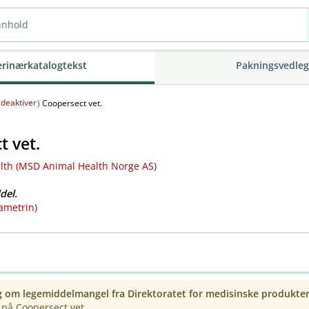
erinærkatalogtekst
Pakningsvedle
deaktiver
(
)
Coopersect vet.
t vet.
th (MSD Animal Health Norge AS)
del.
ametrin)
g om legemiddelmangel fra
Direktoratet for medisinske produkte
på Coopersect vet