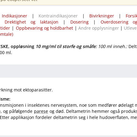
|
Indikasjoner
|
Kontraindikasjoner
|
Bivirkninger
|
Forsi
|
Drektighet og laktasjon
|
Dosering
|
Overdosering og
tider
|
Oppbevaring og holdbarhet
|
Andre opplysninger
|
Utleve
omtale)
SKE, oppløsning
10 mg/ml
til storfe og småfe
:
100 ml inneh.:
Delt
100 ml.
rkning mot ektoparasitter.
isme:
ransmisjonen i insektenes nervesystem, noe som medfører ødelagt 
e, og påfølgende
parese
og død. Deltametrin hemmer også produk
 Etter applikasjon fordeler deltametrin seg i hele hudoverflaten, m