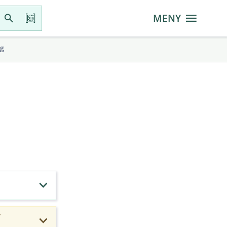
MENY
gg
r