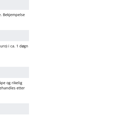
fe. Bekjempelse
 uro) i ca. 1 døgn
pe og rikelig
ehandles etter