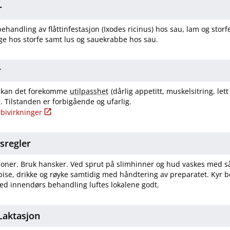
r
ehandling av flåttinfestasjon (Ixodes ricinus) hos sau, lam og stor
age hos storfe samt lus og sauekrabbe hos sau.
r
ler kan det forekomme
utilpasshet
(dårlig appetitt, muskelsitring, lett
. Tilstanden er forbigående og ufarlig.
bivirkninger
tsregler
oner. Bruk hansker. Ved sprut på slimhinner og hud vaskes med så
ise, drikke og røyke samtidig med håndtering av preparatet. Kyr b
ed innendørs behandling luftes lokalene godt.
​Laktasjon