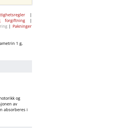
ktighetsregler
|
 forgiftning
|
ring
|
Pakninger
ametrin 1 g,
motorikk og
sjonen av
en absorberes i