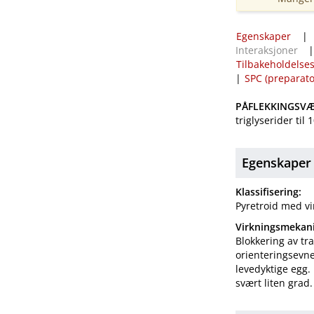
Egenskaper
Interaksjoner
Tilbakeholdelses
|
SPC (preparat
PÅFLEKKINGSVÆ
triglyserider til 
Egenskaper
Klassifisering:
Pyretroid med vi
Virkningsmekan
Blokkering av t
orienteringsevn
levedyktige egg.
svært liten grad.