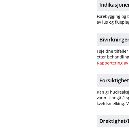
Indikasjone
Forebygging og b
av lus og fluepl
Bivirkninge
I sjeldne tilfel
etter behandling
Rapportering av 
Forsiktighe
Kan gi hudreaksj
vann. Unngå å sp
kveldsmelking. V
Drektighet​/