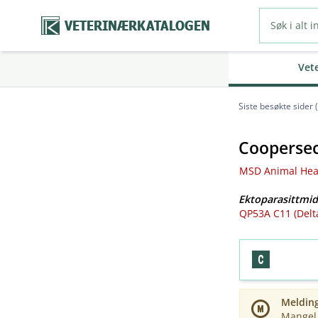
VETERINÆRKATALOGEN
Vet
Siste besøkte sider 
Coopersec
MSD Animal Heal
Ektoparasittmid
QP53A C11 (Delt
Meldin
Mangel 