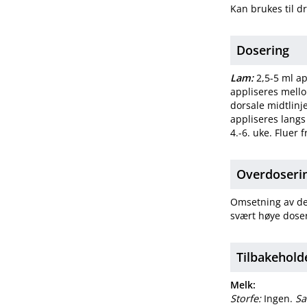
Kan brukes til d
Dosering
Lam:
2,5-5 ml ap
appliseres mello
dorsale midtlinje
appliseres langs 
4.-6. uke. Fluer f
Overdosering
Omsetning av del
svært høye doser
Tilbakehold
Melk:
Storfe:
Ingen.
Sa