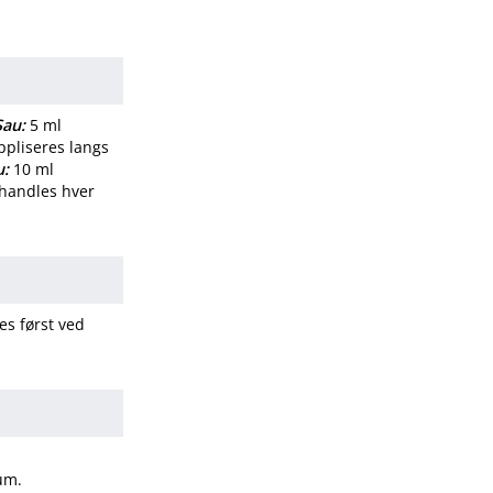
Sau:
5 ml
ppliseres langs
u:
10 ml
behandles hver
es først ved
sum.