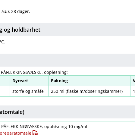
.
Sau:
28 dager.
g og holdbarhet
°C.
, PÅFLEKKINGSVÆSKE, oppløsning:
Dyreart
Pakning
storfe og småfe
250 ml (flaske m​/​doseringskammer)
atomtale)
t. PÅFLEKKINGSVÆSKE, oppløsning 10 mg/ml
t preparatomtale