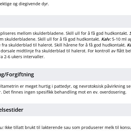
rektige og diegivende dyr.
pliseres mellom skulderbladene. Skill ull for å få god hudkontakt.
m skulderbladene. Skill ull for å få god hudkontakt.
Kalv:
5-10 ml a
 fra skulderblad til halerot. Skill hårene for å få god hudkontakt.
K
dorsale midtlinje fra skulderblad til halerot. For kontroll av flått 
ra 2-6 ukers intervaller.
​/​
Forgiftning
tametrin er meget hurtig i pattedyr, og nevrotoksisk påvirkning se
. Det finnes ingen spesifikk behandling mot en ev. overdosering.
elsestider
u:
Ikke tillatt brukt til lakterende sau som produserer melk til kon