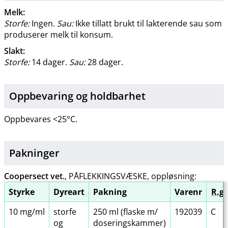
Melk:
Storfe:
Ingen.
Sau:
Ikke tillatt brukt til lakterende sau som
produserer melk til konsum.
Slakt:
Storfe:
14 dager.
Sau:
28 dager.
Oppbevaring og holdbarhet
Oppbevares <25°C.
Pakninger
Coopersect vet.
, PÅFLEKKINGSVÆSKE, oppløsning:
Styrke
Dyreart
Pakning
Varenr
R.gr
10 mg/ml
storfe
250 ml (flaske m​/​
192039
C
og
doseringskammer)