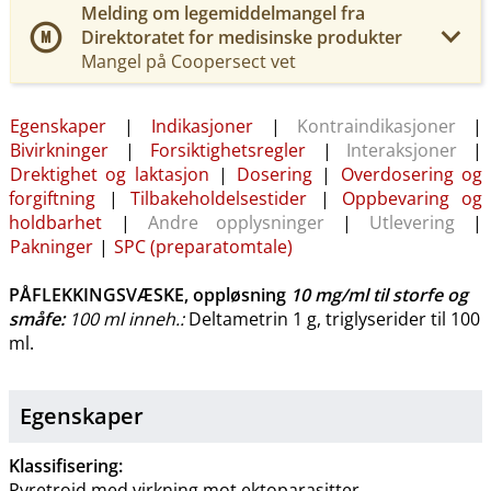
Melding om legemiddelmangel fra
Direktoratet for medisinske produkter
Mangel på Coopersect vet
Egenskaper
|
Indikasjoner
|
Kontraindikasjoner
|
Bivirkninger
|
Forsiktighetsregler
|
Interaksjoner
|
Drektighet og laktasjon
|
Dosering
|
Overdosering og
forgiftning
|
Tilbakeholdelsestider
|
Oppbevaring og
holdbarhet
|
Andre opplysninger
|
Utlevering
|
Pakninger
|
SPC (preparatomtale)
PÅFLEKKINGSVÆSKE, oppløsning
10 mg/ml
til storfe og
småfe
:
100 ml inneh.:
Deltametrin 1 g, triglyserider til 100
ml.
Egenskaper
Klassifisering:
Pyretroid med virkning mot ektoparasitter.