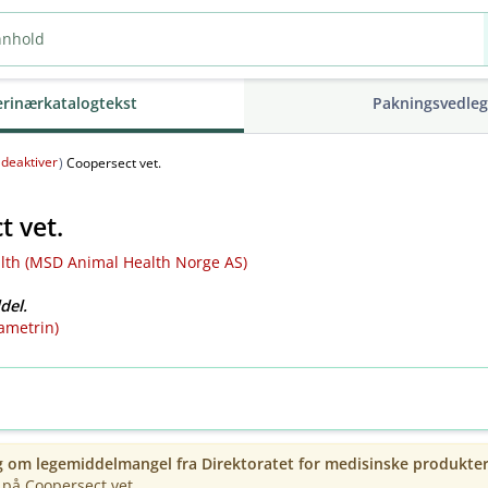
erinærkatalogtekst
Pakningsvedle
deaktiver
(
)
Coopersect vet.
t vet.
th (MSD Animal Health Norge AS)
del.
ametrin)
g om legemiddelmangel fra
Direktoratet for medisinske produkte
på Coopersect vet