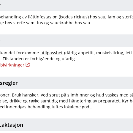
r
ehandling av flåttinfestasjon (Ixodes ricinus) hos sau, lam og stor
age hos storfe samt lus og sauekrabbe hos sau.
r
ler kan det forekomme
utilpasshet
(dårlig appetitt, muskelsitring, lett
. Tilstanden er forbigående og ufarlig.
bivirkninger
tsregler
oner. Bruk hansker. Ved sprut på slimhinner og hud vaskes med så
ise, drikke og røyke samtidig med håndtering av preparatet. Kyr b
ed innendørs behandling luftes lokalene godt.
​Laktasjon