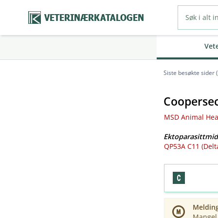
VETERINÆRKATALOGEN
Vet
Siste besøkte sider 
Coopersec
MSD Animal Heal
Ektoparasittmid
QP53A C11 (Delt
Meldin
Mangel 