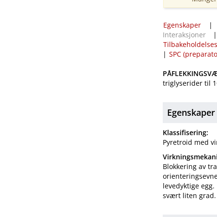
Egenskaper
Interaksjoner
Tilbakeholdelses
|
SPC (preparat
PÅFLEKKINGSVÆ
triglyserider til 
Egenskaper
Klassifisering:
Pyretroid med vi
Virkningsmekan
Blokkering av t
orienteringsevn
levedyktige egg.
svært liten grad.