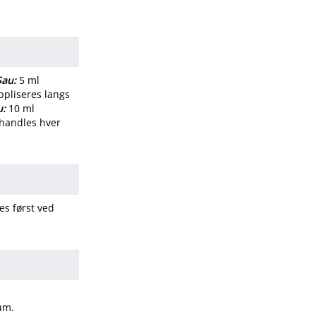
Sau:
5 ml
ppliseres langs
u:
10 ml
behandles hver
es først ved
sum.