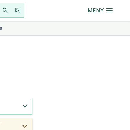
MENY
gg
r