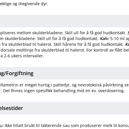
rektige og diegivende dyr.
pliseres mellom skulderbladene. Skill ull for å få god hudkontakt.
m skulderbladene. Skill ull for å få god hudkontakt.
Kalv:
5-10 ml a
 fra skulderblad til halerot. Skill hårene for å få god hudkontakt.
K
dorsale midtlinje fra skulderblad til halerot. For kontroll av flått 
ra 2-6 ukers intervaller.
​/​
Forgiftning
tametrin er meget hurtig i pattedyr, og nevrotoksisk påvirkning se
. Det finnes ingen spesifikk behandling mot en ev. overdosering.
elsestider
u:
Ikke tillatt brukt til lakterende sau som produserer melk til kon