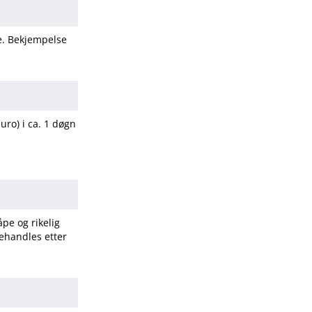
fe. Bekjempelse
 uro) i ca. 1 døgn
pe og rikelig
ehandles etter