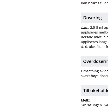
Kan brukes til d
Dosering
Lam:
2,5-5 ml ap
appliseres mello
dorsale midtlinje
appliseres langs 
4.-6. uke. Fluer f
Overdosering
Omsetning av del
svært høye doser
Tilbakehold
Melk:
Storfe:
Ingen.
Sa