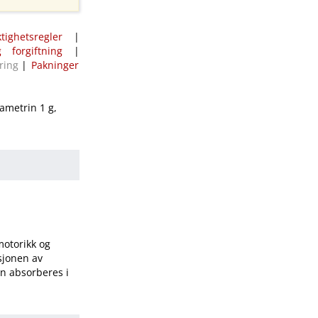
ktighetsregler
|
 forgiftning
|
ring
|
Pakninger
ametrin 1 g,
motorikk og
sjonen av
en absorberes i