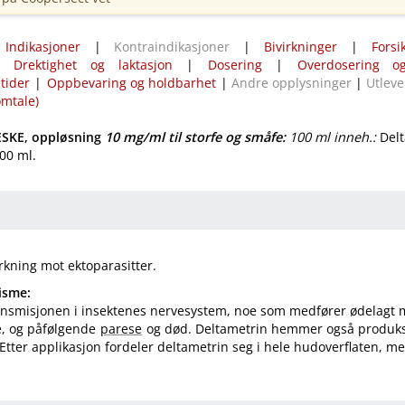
|
Indikasjoner
|
Kontraindikasjoner
|
Bivirkninger
|
Forsi
|
Drektighet og laktasjon
|
Dosering
|
Overdosering og
tider
|
Oppbevaring og holdbarhet
|
Andre opplysninger
|
Utleve
omtale)
SKE, oppløsning
10 mg/ml
til storfe og småfe
:
100 ml inneh.:
Delt
100 ml.
rkning mot ektoparasitter.
isme:
ransmisjonen i insektenes nervesystem, noe som medfører ødelagt 
e, og påfølgende
parese
og død. Deltametrin hemmer også produk
 Etter applikasjon fordeler deltametrin seg i hele hudoverflaten, m