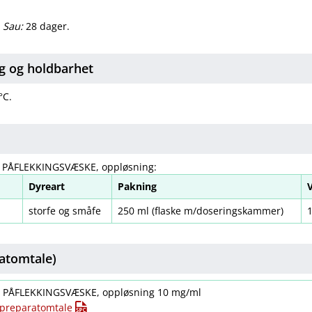
.
Sau:
28 dager.
g og holdbarhet
°C.
, PÅFLEKKINGSVÆSKE, oppløsning:
Dyreart
Pakning
storfe og småfe
250 ml (flaske m​/​doseringskammer)
atomtale)
t. PÅFLEKKINGSVÆSKE, oppløsning 10 mg/ml
t preparatomtale