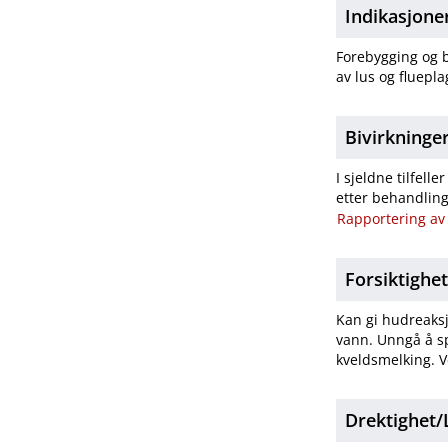
Indikasjone
Forebygging og b
av lus og fluepl
Bivirkninge
I sjeldne tilfel
etter behandling
Rapportering av 
Forsiktighe
Kan gi hudreaksj
vann. Unngå å sp
kveldsmelking. V
Drektighet​/