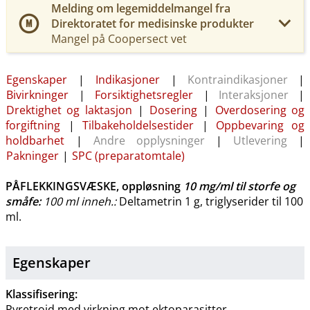
Melding om legemiddelmangel fra
Direktoratet for medisinske produkter
Mangel på Coopersect vet
Egenskaper
|
Indikasjoner
|
Kontraindikasjoner
|
Bivirkninger
|
Forsiktighetsregler
|
Interaksjoner
|
Drektighet og laktasjon
|
Dosering
|
Overdosering og
forgiftning
|
Tilbakeholdelsestider
|
Oppbevaring og
holdbarhet
|
Andre opplysninger
|
Utlevering
|
Pakninger
|
SPC (preparatomtale)
PÅFLEKKINGSVÆSKE, oppløsning
10 mg/ml
til storfe og
småfe
:
100 ml inneh.:
Deltametrin 1 g, triglyserider til 100
ml.
Egenskaper
Klassifisering:
Pyretroid med virkning mot ektoparasitter.