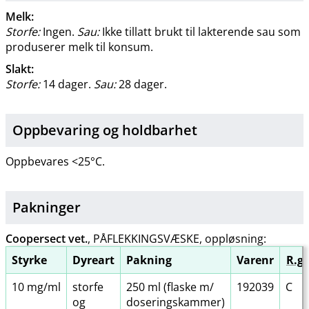
Melk:
Storfe:
Ingen.
Sau:
Ikke tillatt brukt til lakterende sau som
produserer melk til konsum.
Slakt:
Storfe:
14 dager.
Sau:
28 dager.
Oppbevaring og holdbarhet
Oppbevares <25°C.
Pakninger
Coopersect vet.
, PÅFLEKKINGSVÆSKE, oppløsning:
Styrke
Dyreart
Pakning
Varenr
R.gr
10 mg/ml
storfe
250 ml (flaske m​/​
192039
C
og
doseringskammer)