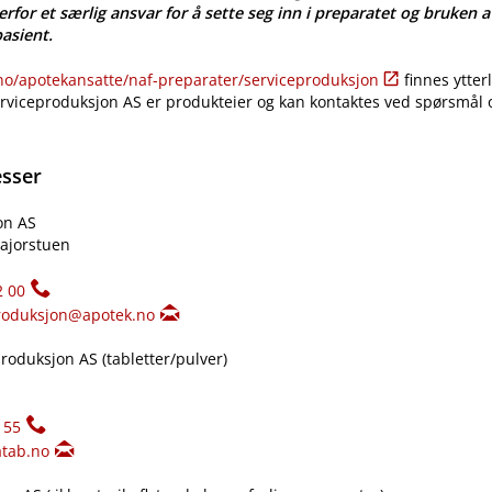
erfor et særlig ansvar for å sette seg inn i preparatet og bruken a
pasient.
​/​apotekansatte​/​naf-preparater​/​serviceproduksjon
finnes ytter
erviceproduksjon AS er produkteier og kan kontaktes ved spørsmål
esser
on AS
ajorstuen
2 00
roduksjon@apotek.no
oduksjon AS (tabletter​/​pulver)
155
tab.no