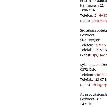
Pharma Productio
Karihaugen 22
1086 Oslo
Telefon:
21 60 8
E-post:
post@ph
Sjukehusapoteket
Postboks 1
5021 Bergen
Telefon:
55 97 5
Telefaks: 55 97 
E-post:
sp@sav.
Sykehusapoteket 
0372 Oslo
Telefon:
948 71 
Telefaks: 23 07 
E-post:
rh.lager
Ås produksjonslab
Postboks 162
1431 Ås