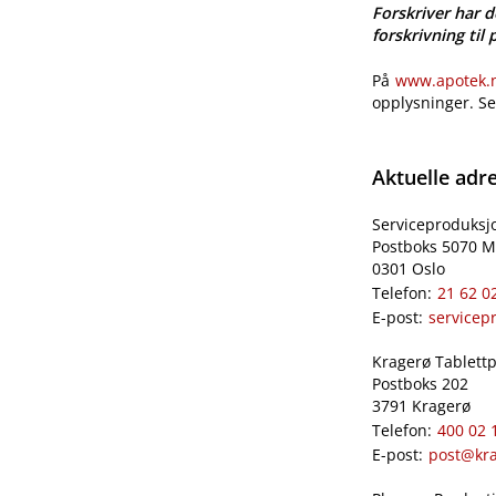
Forskriver har d
forskrivning til 
På
www.apotek.no
opplysninger. S
Aktuelle adr
Serviceproduksj
Postboks 5070 M
0301 Oslo
Telefon:
21 62 0
E-post:
servicep
Kragerø Tablettpr
Postboks 202
3791 Kragerø
Telefon:
400 02 
E-post:
post@kra