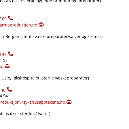
n AS ( ikke-sterile flytende brannfarlige preparater)
7 00
armaproduction.no
 i Bergen (sterile væskepreparater​/​salver og kremer)
3 48
61 91
no
Oslo, Rikshospitalet (sterile væskepreparater)
148
34 54
produksjon@sykehusapotekene.no
 as (ikke-sterile våtvarer)