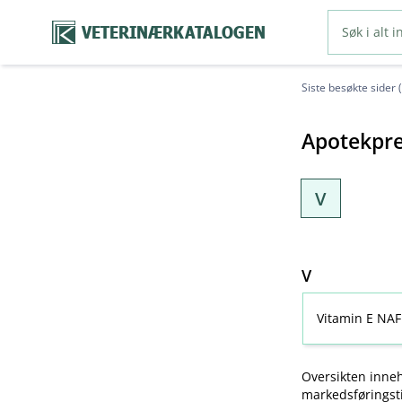
VETERINÆRKATALOGEN
Siste besøkte sider 
Apotekpre
V
V
Vitamin E NAF
Oversikten inneh
markedsføringsti