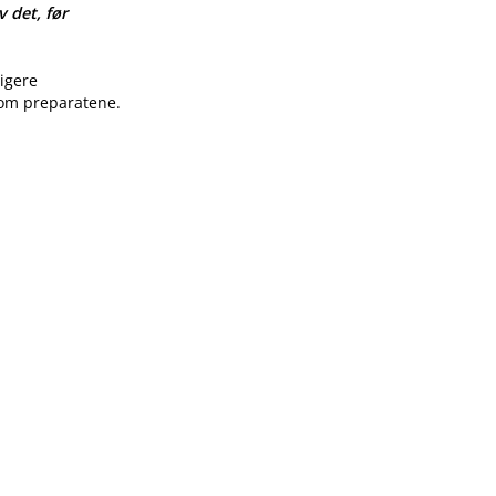
v det, før
ligere
 om preparatene.