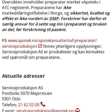
Oversikten inneholder preparater merket «Apotek» i
ATC-registeret. Preparatene har
ikke
markedsføringstillatelse i Norge, og
sikkerhet, kvalitet og
effekt er ikke vurdert av
DMP
. Forskriver har derfor et
særlig ansvar for å sette seg inn i preparatet og bruken
av det, før forskrivning til pasient.
På
www.apotek.no​/​apotekansatte​/​naf-preparater​/​
serviceproduksjon
finnes ytterligere opplysninger.
Serviceproduksjon AS er produkteier og kan kontaktes
ved spørsmål om preparatene.
Aktuelle adresser
Serviceproduksjon AS
Postboks 5070 Majorstuen
0301 Oslo
Telefon:
21 62 02 00
E-post:
serviceproduksjon@apotek.no