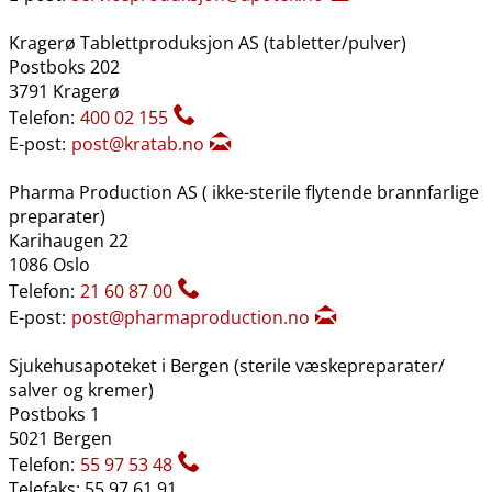
Kragerø Tablettproduksjon AS (tabletter​/​pulver)
Postboks 202
3791 Kragerø
Telefon:
400 02 155
E-post:
post@kratab.no
Pharma Production AS ( ikke-sterile flytende brannfarlige
preparater)
Karihaugen 22
1086 Oslo
Telefon:
21 60 87 00
E-post:
post@pharmaproduction.no
Sjukehusapoteket i Bergen (sterile væskepreparater​/​
salver og kremer)
Postboks 1
5021 Bergen
Telefon:
55 97 53 48
Telefaks: 55 97 61 91