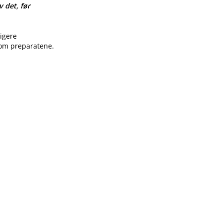
v det, før
ligere
 om preparatene.