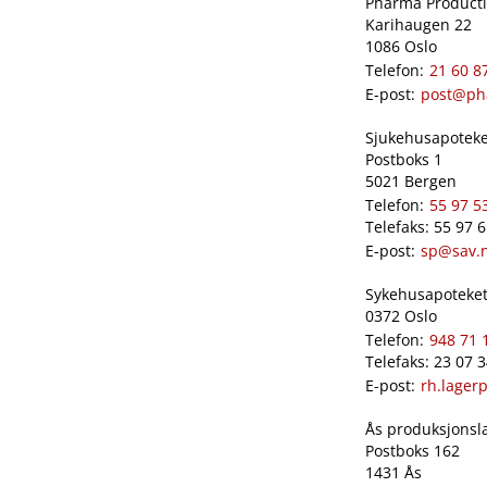
Pharma Productio
Karihaugen 22
1086 Oslo
Telefon:
21 60 8
E-post:
post@ph
Sjukehusapoteket
Postboks 1
5021 Bergen
Telefon:
55 97 5
Telefaks: 55 97 
E-post:
sp@sav.
Sykehusapoteket 
0372 Oslo
Telefon:
948 71 
Telefaks: 23 07 
E-post:
rh.lager
Ås produksjonslab
Postboks 162
1431 Ås