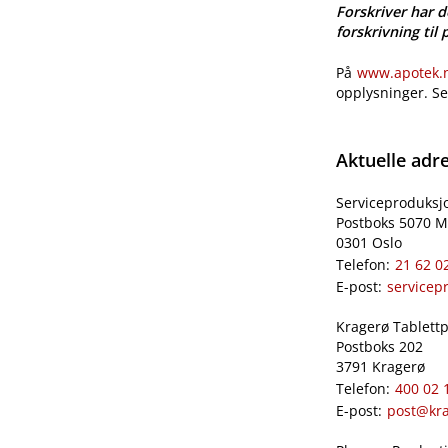
Forskriver har d
forskrivning til 
På
www.apotek.no
opplysninger. S
Aktuelle adr
Serviceproduksj
Postboks 5070 M
0301 Oslo
Telefon:
21 62 0
E-post:
servicep
Kragerø Tablettpr
Postboks 202
3791 Kragerø
Telefon:
400 02 
E-post:
post@kra