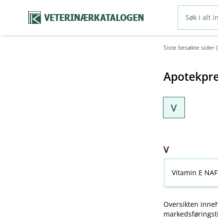
VETERINÆRKATALOGEN
Siste besøkte sider 
Apotekpre
V
V
Vitamin E NAF
Oversikten inneh
markedsføringsti