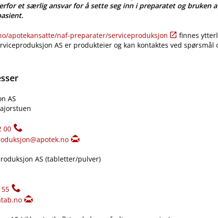
erfor et særlig ansvar for å sette seg inn i preparatet og bruken a
pasient.
​/​apotekansatte​/​naf-preparater​/​serviceproduksjon
finnes ytter
erviceproduksjon AS er produkteier og kan kontaktes ved spørsmål
esser
on AS
ajorstuen
2 00
roduksjon@apotek.no
oduksjon AS (tabletter​/​pulver)
155
tab.no