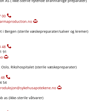
n AS ( ikke-sterile flytende brannfarlige preparater)
7 00
armaproduction.no
 i Bergen (sterile væskepreparater​/​salver og kremer)
3 48
61 91
no
Oslo, Rikshospitalet (sterile væskepreparater)
148
34 54
produksjon@sykehusapotekene.no
 as (ikke-sterile våtvarer)