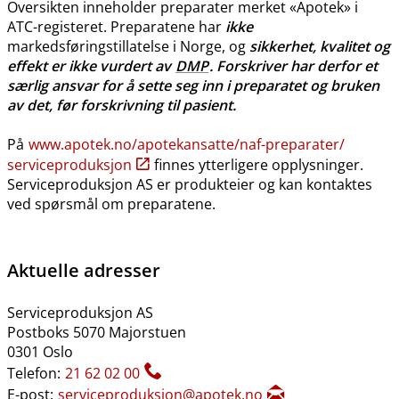
Oversikten inneholder preparater merket «Apotek» i
ATC-registeret. Preparatene har
ikke
markedsføringstillatelse i Norge, og
sikkerhet, kvalitet og
effekt er ikke vurdert av
DMP
. Forskriver har derfor et
særlig ansvar for å sette seg inn i preparatet og bruken
av det, før forskrivning til pasient.
På
www.apotek.no​/​apotekansatte​/​naf-preparater​/​
serviceproduksjon
finnes ytterligere opplysninger.
Serviceproduksjon AS er produkteier og kan kontaktes
ved spørsmål om preparatene.
Aktuelle adresser
Serviceproduksjon AS
Postboks 5070 Majorstuen
0301 Oslo
Telefon:
21 62 02 00
E-post:
serviceproduksjon@apotek.no