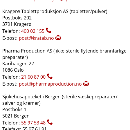
Kragerø Tablettproduksjon AS (tabletter​/​pulver)
Postboks 202
3791 Kragerø
Telefon:
400 02 155
E-post:
post@kratab.no
Pharma Production AS ( ikke-sterile flytende brannfarlige
preparater)
Karihaugen 22
1086 Oslo
Telefon:
21 60 87 00
E-post:
post@pharmaproduction.no
Sjukehusapoteket i Bergen (sterile væskepreparater​/​
salver og kremer)
Postboks 1
5021 Bergen
Telefon:
55 97 53 48
Telefaks: 55 97 61 91