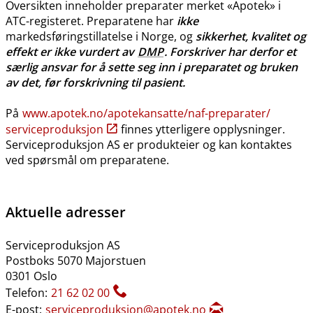
Oversikten inneholder preparater merket «Apotek» i
ATC-registeret. Preparatene har
ikke
markedsføringstillatelse i Norge, og
sikkerhet, kvalitet og
effekt er ikke vurdert av
DMP
. Forskriver har derfor et
særlig ansvar for å sette seg inn i preparatet og bruken
av det, før forskrivning til pasient.
På
www.apotek.no​/​apotekansatte​/​naf-preparater​/​
serviceproduksjon
finnes ytterligere opplysninger.
Serviceproduksjon AS er produkteier og kan kontaktes
ved spørsmål om preparatene.
Aktuelle adresser
Serviceproduksjon AS
Postboks 5070 Majorstuen
0301 Oslo
Telefon:
21 62 02 00
E-post:
serviceproduksjon@apotek.no