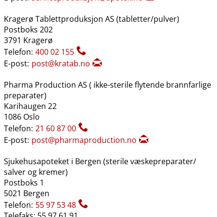
Kragerø Tablettproduksjon AS (tabletter​/​pulver)
Postboks 202
3791 Kragerø
Telefon:
400 02 155
E-post:
post@kratab.no
Pharma Production AS ( ikke-sterile flytende brannfarlige
preparater)
Karihaugen 22
1086 Oslo
Telefon:
21 60 87 00
E-post:
post@pharmaproduction.no
Sjukehusapoteket i Bergen (sterile væskepreparater​/​
salver og kremer)
Postboks 1
5021 Bergen
Telefon:
55 97 53 48
Telefaks: 55 97 61 91