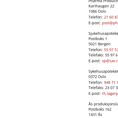
Pharma Productio
Karihaugen 22
1086 Oslo
Telefon:
21 60 8
E-post:
post@ph
Sjukehusapoteket
Postboks 1
5021 Bergen
Telefon:
55 97 5
Telefaks: 55 97 
E-post:
sp@sav.
Sykehusapoteket 
0372 Oslo
Telefon:
948 71 
Telefaks: 23 07 
E-post:
rh.lager
Ås produksjonslab
Postboks 162
1431 Ås