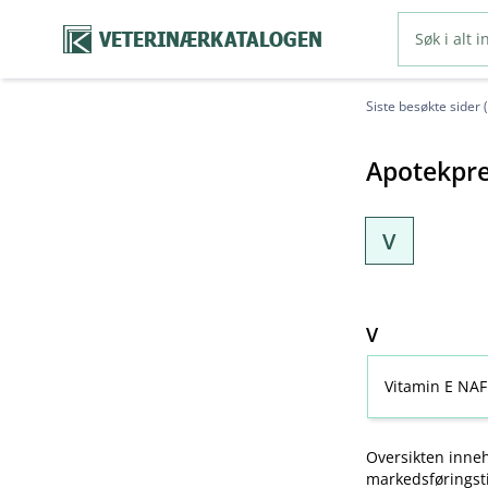
VETERINÆRKATALOGEN
Siste besøkte sider 
Apotekpre
V
V
Vitamin E NAF
Oversikten inneh
markedsføringsti