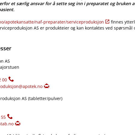
erfor et særlig ansvar for å sette seg inn i preparatet og bruken a
pasient.
​/​apotekansatte​/​naf-preparater​/​serviceproduksjon
finnes ytter
erviceproduksjon AS er produkteier og kan kontaktes ved spørsmål
esser
on AS
ajorstuen
2 00
roduksjon@apotek.no
oduksjon AS (tabletter​/​pulver)
155
tab.no