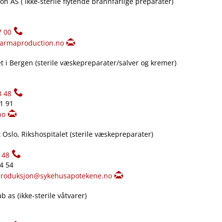
n AS ( ikke-sterile flytende brannfarlige preparater)
7 00
armaproduction.no
 i Bergen (sterile væskepreparater​/​salver og kremer)
3 48
61 91
no
Oslo, Rikshospitalet (sterile væskepreparater)
148
34 54
produksjon@sykehusapotekene.no
 as (ikke-sterile våtvarer)