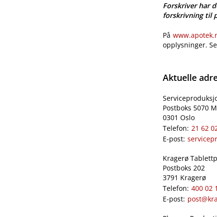
Forskriver har d
forskrivning til 
På
www.apotek.no
opplysninger. S
Aktuelle adr
Serviceproduksj
Postboks 5070 M
0301 Oslo
Telefon:
21 62 0
E-post:
servicep
Kragerø Tablettpr
Postboks 202
3791 Kragerø
Telefon:
400 02 
E-post:
post@kra