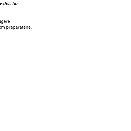
v det, før
ligere
 om preparatene.