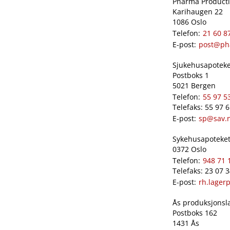
Pharma Productio
Karihaugen 22
1086 Oslo
Telefon:
21 60 8
E-post:
post@ph
Sjukehusapoteket
Postboks 1
5021 Bergen
Telefon:
55 97 5
Telefaks: 55 97 
E-post:
sp@sav.
Sykehusapoteket 
0372 Oslo
Telefon:
948 71 
Telefaks: 23 07 
E-post:
rh.lager
Ås produksjonslab
Postboks 162
1431 Ås