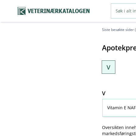
VETERINÆRKATALOGEN
Siste besøkte sider 
Apotekpre
V
V
Vitamin E NAF
Oversikten inneh
markedsføringsti