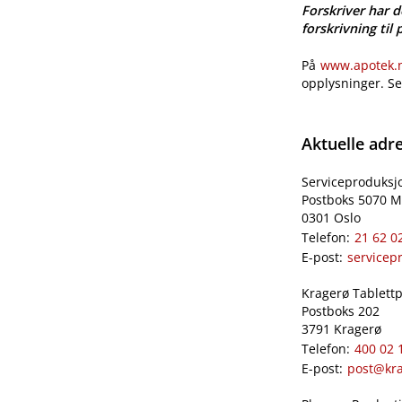
Forskriver har d
forskrivning til 
På
www.apotek.no
opplysninger. S
Aktuelle adr
Serviceproduksj
Postboks 5070 M
0301 Oslo
Telefon:
21 62 0
E-post:
servicep
Kragerø Tablettpr
Postboks 202
3791 Kragerø
Telefon:
400 02 
E-post:
post@kra