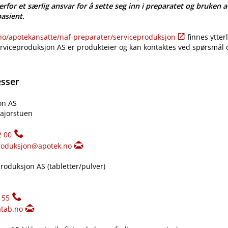
erfor et særlig ansvar for å sette seg inn i preparatet og bruken a
pasient.
​/​apotekansatte​/​naf-preparater​/​serviceproduksjon
finnes ytter
erviceproduksjon AS er produkteier og kan kontaktes ved spørsmål
esser
on AS
ajorstuen
2 00
roduksjon@apotek.no
oduksjon AS (tabletter​/​pulver)
155
tab.no