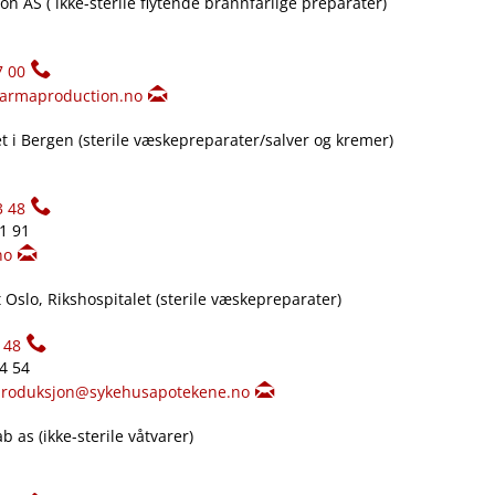
n AS ( ikke-sterile flytende brannfarlige preparater)
7 00
armaproduction.no
 i Bergen (sterile væskepreparater​/​salver og kremer)
3 48
61 91
no
Oslo, Rikshospitalet (sterile væskepreparater)
148
34 54
produksjon@sykehusapotekene.no
 as (ikke-sterile våtvarer)