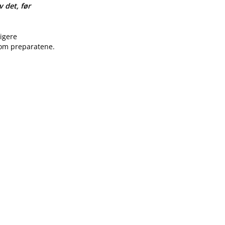
v det, før
ligere
 om preparatene.