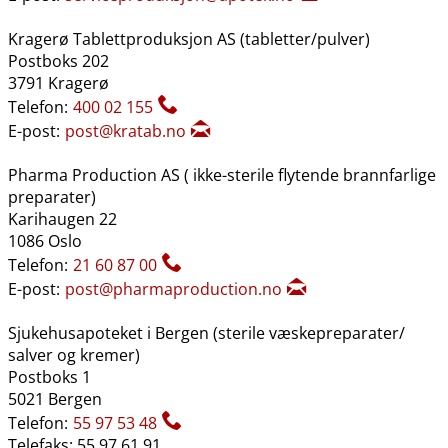
Kragerø Tablettproduksjon AS (tabletter​/​pulver)
Postboks 202
3791 Kragerø
Telefon:
400 02 155
E-post:
post@kratab.no
Pharma Production AS ( ikke-sterile flytende brannfarlige
preparater)
Karihaugen 22
1086 Oslo
Telefon:
21 60 87 00
E-post:
post@pharmaproduction.no
Sjukehusapoteket i Bergen (sterile væskepreparater​/​
salver og kremer)
Postboks 1
5021 Bergen
Telefon:
55 97 53 48
Telefaks: 55 97 61 91