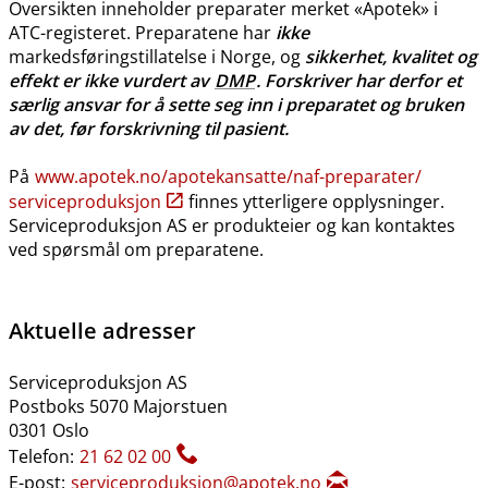
Oversikten inneholder preparater merket «Apotek» i
ATC-registeret. Preparatene har
ikke
markedsføringstillatelse i Norge, og
sikkerhet, kvalitet og
effekt er ikke vurdert av
DMP
. Forskriver har derfor et
særlig ansvar for å sette seg inn i preparatet og bruken
av det, før forskrivning til pasient.
På
www.apotek.no​/​apotekansatte​/​naf-preparater​/​
serviceproduksjon
finnes ytterligere opplysninger.
Serviceproduksjon AS er produkteier og kan kontaktes
ved spørsmål om preparatene.
Aktuelle adresser
Serviceproduksjon AS
Postboks 5070 Majorstuen
0301 Oslo
Telefon:
21 62 02 00
E-post:
serviceproduksjon@apotek.no