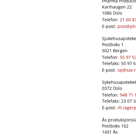
Pharma Productio
Karihaugen 22
1086 Oslo
Telefon:
21 60 8
E-post:
post@ph
Sjukehusapoteket
Postboks 1
5021 Bergen
Telefon:
55 97 5
Telefaks: 55 97 
E-post:
sp@sav.
Sykehusapoteket 
0372 Oslo
Telefon:
948 71 
Telefaks: 23 07 
E-post:
rh.lager
Ås produksjonslab
Postboks 162
1431 Ås