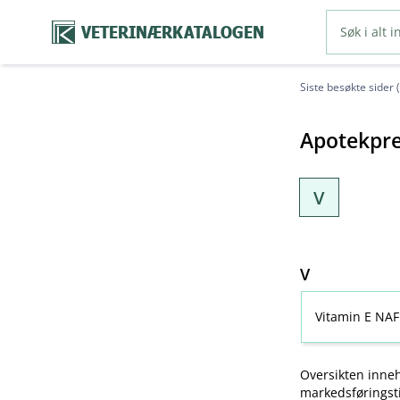
VETERINÆRKATALOGEN
Siste besøkte sider 
Apotekpre
V
V
Vitamin E NAF
Oversikten inneh
markedsføringsti