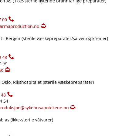
n AS ( ikke-sterile flytende brannfarlige preparater)
7 00
armaproduction.no
 i Bergen (sterile væskepreparater​/​salver og kremer)
3 48
61 91
no
Oslo, Rikshospitalet (sterile væskepreparater)
148
34 54
produksjon@sykehusapotekene.no
 as (ikke-sterile våtvarer)