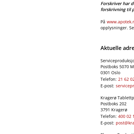
Forskriver har d
forskrivning til 
På
www.apotek.no
opplysninger. S
Aktuelle adr
Serviceproduksj
Postboks 5070 M
0301 Oslo
Telefon:
21 62 0
E-post:
servicep
Kragerø Tablettpr
Postboks 202
3791 Kragerø
Telefon:
400 02 
E-post:
post@kra