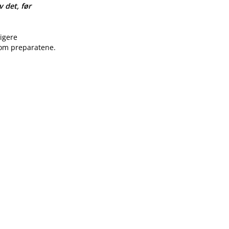
v det, før
ligere
 om preparatene.