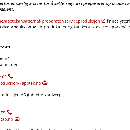
erfor et særlig ansvar for å sette seg inn i preparatet og bruken a
pasient.
​/​apotekansatte​/​naf-preparater​/​serviceproduksjon
finnes ytter
erviceproduksjon AS er produkteier og kan kontaktes ved spørsmål
esser
on AS
ajorstuen
2 00
roduksjon@apotek.no
oduksjon AS (tabletter​/​pulver)
155
tab.no