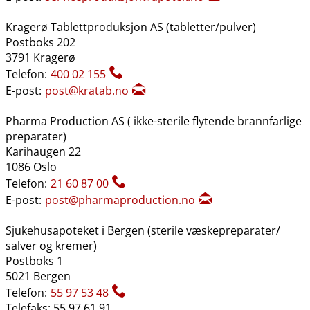
Kragerø Tablettproduksjon AS (tabletter​/​pulver)
Postboks 202
3791 Kragerø
Telefon:
400 02 155
E-post:
post@kratab.no
Pharma Production AS ( ikke-sterile flytende brannfarlige
preparater)
Karihaugen 22
1086 Oslo
Telefon:
21 60 87 00
E-post:
post@pharmaproduction.no
Sjukehusapoteket i Bergen (sterile væskepreparater​/​
salver og kremer)
Postboks 1
5021 Bergen
Telefon:
55 97 53 48
Telefaks: 55 97 61 91