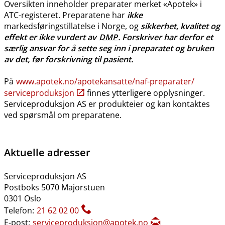
Oversikten inneholder preparater merket «Apotek» i
ATC-registeret. Preparatene har
ikke
markedsføringstillatelse i Norge, og
sikkerhet, kvalitet og
effekt er ikke vurdert av
DMP
. Forskriver har derfor et
særlig ansvar for å sette seg inn i preparatet og bruken
av det, før forskrivning til pasient.
På
www.apotek.no​/​apotekansatte​/​naf-preparater​/​
serviceproduksjon
finnes ytterligere opplysninger.
Serviceproduksjon AS er produkteier og kan kontaktes
ved spørsmål om preparatene.
Aktuelle adresser
Serviceproduksjon AS
Postboks 5070 Majorstuen
0301 Oslo
Telefon:
21 62 02 00
E-post:
serviceproduksjon@apotek.no