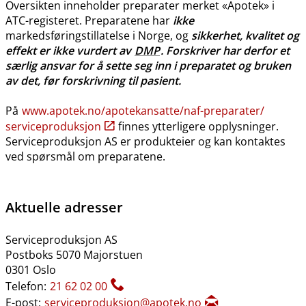
Oversikten inneholder preparater merket «Apotek» i
ATC-registeret. Preparatene har
ikke
markedsføringstillatelse i Norge, og
sikkerhet, kvalitet og
effekt er ikke vurdert av
DMP
. Forskriver har derfor et
særlig ansvar for å sette seg inn i preparatet og bruken
av det, før forskrivning til pasient.
På
www.apotek.no​/​apotekansatte​/​naf-preparater​/​
serviceproduksjon
finnes ytterligere opplysninger.
Serviceproduksjon AS er produkteier og kan kontaktes
ved spørsmål om preparatene.
Aktuelle adresser
Serviceproduksjon AS
Postboks 5070 Majorstuen
0301 Oslo
Telefon:
21 62 02 00
E-post:
serviceproduksjon@apotek.no