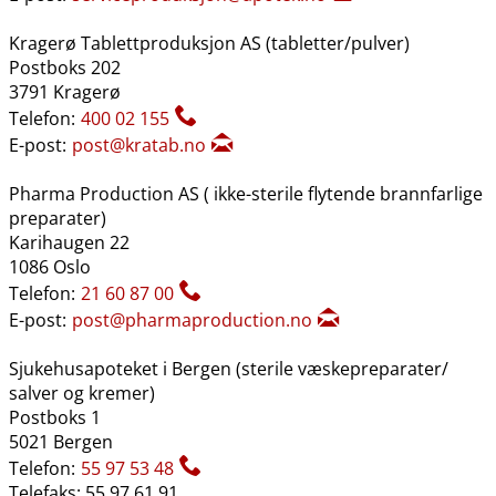
Kragerø Tablettproduksjon AS (tabletter​/​pulver)
Postboks 202
3791 Kragerø
Telefon:
400 02 155
E-post:
post@kratab.no
Pharma Production AS ( ikke-sterile flytende brannfarlige
preparater)
Karihaugen 22
1086 Oslo
Telefon:
21 60 87 00
E-post:
post@pharmaproduction.no
Sjukehusapoteket i Bergen (sterile væskepreparater​/​
salver og kremer)
Postboks 1
5021 Bergen
Telefon:
55 97 53 48
Telefaks: 55 97 61 91