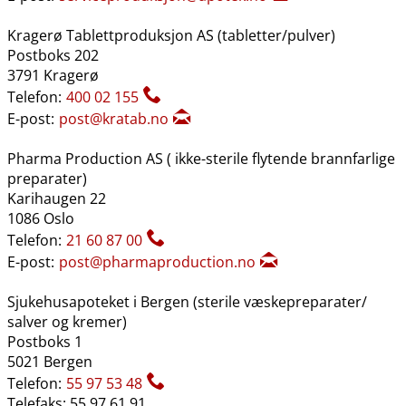
Kragerø Tablettproduksjon AS (tabletter​/​pulver)
Postboks 202
3791 Kragerø
Telefon:
400 02 155
E-post:
post@kratab.no
Pharma Production AS ( ikke-sterile flytende brannfarlige
preparater)
Karihaugen 22
1086 Oslo
Telefon:
21 60 87 00
E-post:
post@pharmaproduction.no
Sjukehusapoteket i Bergen (sterile væskepreparater​/​
salver og kremer)
Postboks 1
5021 Bergen
Telefon:
55 97 53 48
Telefaks: 55 97 61 91