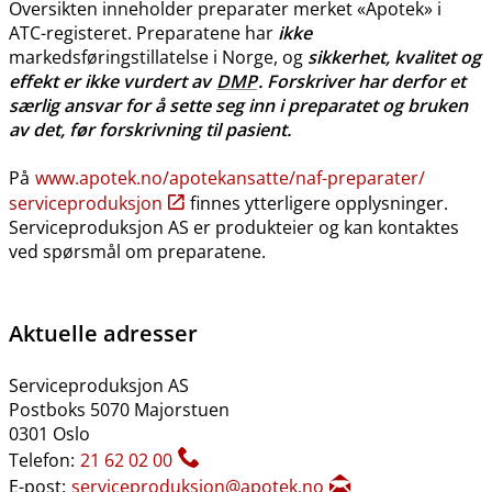
Oversikten inneholder preparater merket «Apotek» i
ATC-registeret. Preparatene har
ikke
markedsføringstillatelse i Norge, og
sikkerhet, kvalitet og
effekt er ikke vurdert av
DMP
. Forskriver har derfor et
særlig ansvar for å sette seg inn i preparatet og bruken
av det, før forskrivning til pasient.
På
www.apotek.no​/​apotekansatte​/​naf-preparater​/​
serviceproduksjon
finnes ytterligere opplysninger.
Serviceproduksjon AS er produkteier og kan kontaktes
ved spørsmål om preparatene.
Aktuelle adresser
Serviceproduksjon AS
Postboks 5070 Majorstuen
0301 Oslo
Telefon:
21 62 02 00
E-post:
serviceproduksjon@apotek.no