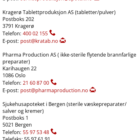
Kragerø Tablettproduksjon AS (tabletter​/​pulver)
Postboks 202
3791 Kragerø
Telefon:
400 02 155
E-post:
post@kratab.no
Pharma Production AS ( ikke-sterile flytende brannfarlige
preparater)
Karihaugen 22
1086 Oslo
Telefon:
21 60 87 00
E-post:
post@pharmaproduction.no
Sjukehusapoteket i Bergen (sterile væskepreparater​/​
salver og kremer)
Postboks 1
5021 Bergen
Telefon:
55 97 53 48
Telefaks: 55 97 61 91