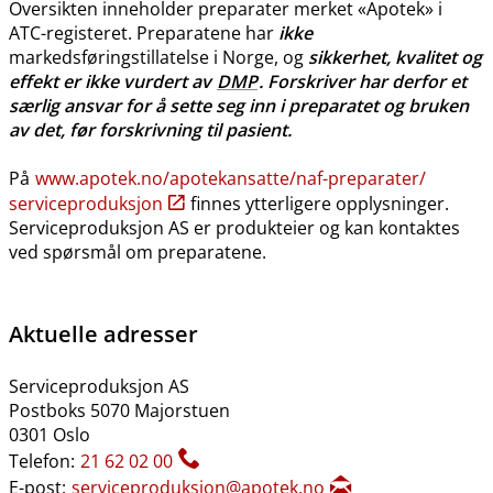
Oversikten inneholder preparater merket «Apotek» i
ATC-registeret. Preparatene har
ikke
markedsføringstillatelse i Norge, og
sikkerhet, kvalitet og
effekt er ikke vurdert av
DMP
. Forskriver har derfor et
særlig ansvar for å sette seg inn i preparatet og bruken
av det, før forskrivning til pasient.
På
www.apotek.no​/​apotekansatte​/​naf-preparater​/​
serviceproduksjon
finnes ytterligere opplysninger.
Serviceproduksjon AS er produkteier og kan kontaktes
ved spørsmål om preparatene.
Aktuelle adresser
Serviceproduksjon AS
Postboks 5070 Majorstuen
0301 Oslo
Telefon:
21 62 02 00
E-post:
serviceproduksjon@apotek.no