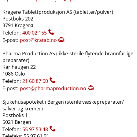
Kragerø Tablettproduksjon AS (tabletter​/​pulver)
Postboks 202
3791 Kragerø
Telefon:
400 02 155
E-post:
post@kratab.no
Pharma Production AS ( ikke-sterile flytende brannfarlige
preparater)
Karihaugen 22
1086 Oslo
Telefon:
21 60 87 00
E-post:
post@pharmaproduction.no
Sjukehusapoteket i Bergen (sterile væskepreparater​/​
salver og kremer)
Postboks 1
5021 Bergen
Telefon:
55 97 53 48
Telefaks: 55 97 61 91