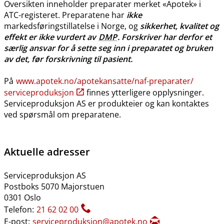
Oversikten inneholder preparater merket «Apotek» i
ATC-registeret. Preparatene har
ikke
markedsføringstillatelse i Norge, og
sikkerhet, kvalitet og
effekt er ikke vurdert av
DMP
. Forskriver har derfor et
særlig ansvar for å sette seg inn i preparatet og bruken
av det, før forskrivning til pasient.
På
www.apotek.no​/​apotekansatte​/​naf-preparater​/​
serviceproduksjon
finnes ytterligere opplysninger.
Serviceproduksjon AS er produkteier og kan kontaktes
ved spørsmål om preparatene.
Aktuelle adresser
Serviceproduksjon AS
Postboks 5070 Majorstuen
0301 Oslo
Telefon:
21 62 02 00
E-post:
serviceproduksjon@apotek.no