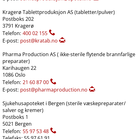
Kragerø Tablettproduksjon AS (tabletter​/​pulver)
Postboks 202
3791 Kragerø
Telefon:
400 02 155
E-post:
post@kratab.no
Pharma Production AS ( ikke-sterile flytende brannfarlige
preparater)
Karihaugen 22
1086 Oslo
Telefon:
21 60 87 00
E-post:
post@pharmaproduction.no
Sjukehusapoteket i Bergen (sterile væskepreparater​/​
salver og kremer)
Postboks 1
5021 Bergen
Telefon:
55 97 53 48
Telefaks: 55 97 61 91