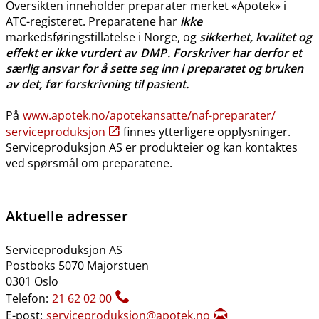
Oversikten inneholder preparater merket «Apotek» i
ATC-registeret. Preparatene har
ikke
markedsføringstillatelse i Norge, og
sikkerhet, kvalitet og
effekt er ikke vurdert av
DMP
. Forskriver har derfor et
særlig ansvar for å sette seg inn i preparatet og bruken
av det, før forskrivning til pasient.
På
www.apotek.no​/​apotekansatte​/​naf-preparater​/​
serviceproduksjon
finnes ytterligere opplysninger.
Serviceproduksjon AS er produkteier og kan kontaktes
ved spørsmål om preparatene.
Aktuelle adresser
Serviceproduksjon AS
Postboks 5070 Majorstuen
0301 Oslo
Telefon:
21 62 02 00
E-post:
serviceproduksjon@apotek.no