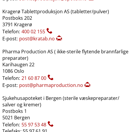
Kragerø Tablettproduksjon AS (tabletter​/​pulver)
Postboks 202
3791 Kragerø
Telefon:
400 02 155
E-post:
post@kratab.no
Pharma Production AS ( ikke-sterile flytende brannfarlige
preparater)
Karihaugen 22
1086 Oslo
Telefon:
21 60 87 00
E-post:
post@pharmaproduction.no
Sjukehusapoteket i Bergen (sterile væskepreparater​/​
salver og kremer)
Postboks 1
5021 Bergen
Telefon:
55 97 53 48
Telefaks: 55 97 61 91