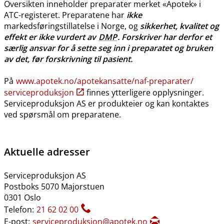
Oversikten inneholder preparater merket «Apotek» i
ATC-registeret. Preparatene har
ikke
markedsføringstillatelse i Norge, og
sikkerhet, kvalitet og
effekt er ikke vurdert av
DMP
. Forskriver har derfor et
særlig ansvar for å sette seg inn i preparatet og bruken
av det, før forskrivning til pasient.
På
www.apotek.no​/​apotekansatte​/​naf-preparater​/​
serviceproduksjon
finnes ytterligere opplysninger.
Serviceproduksjon AS er produkteier og kan kontaktes
ved spørsmål om preparatene.
Aktuelle adresser
Serviceproduksjon AS
Postboks 5070 Majorstuen
0301 Oslo
Telefon:
21 62 02 00
E-post:
serviceproduksjon@apotek.no