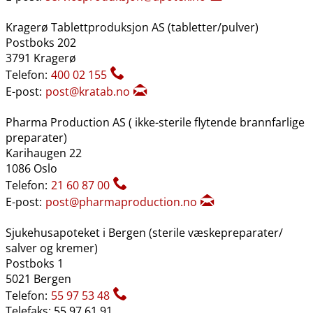
Kragerø Tablettproduksjon AS (tabletter​/​pulver)
Postboks 202
3791 Kragerø
Telefon:
400 02 155
E-post:
post@kratab.no
Pharma Production AS ( ikke-sterile flytende brannfarlige
preparater)
Karihaugen 22
1086 Oslo
Telefon:
21 60 87 00
E-post:
post@pharmaproduction.no
Sjukehusapoteket i Bergen (sterile væskepreparater​/​
salver og kremer)
Postboks 1
5021 Bergen
Telefon:
55 97 53 48
Telefaks: 55 97 61 91