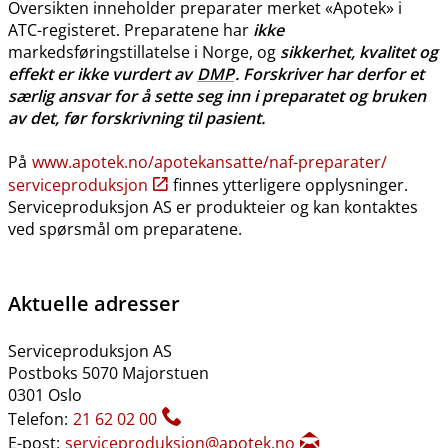
Oversikten inneholder preparater merket «Apotek» i
ATC-registeret. Preparatene har
ikke
markedsføringstillatelse i Norge, og
sikkerhet, kvalitet og
effekt er ikke vurdert av
DMP
. Forskriver har derfor et
særlig ansvar for å sette seg inn i preparatet og bruken
av det, før forskrivning til pasient.
På
www.apotek.no​/​apotekansatte​/​naf-preparater​/​
serviceproduksjon
finnes ytterligere opplysninger.
Serviceproduksjon AS er produkteier og kan kontaktes
ved spørsmål om preparatene.
Aktuelle adresser
Serviceproduksjon AS
Postboks 5070 Majorstuen
0301 Oslo
Telefon:
21 62 02 00
E-post:
serviceproduksjon@apotek.no