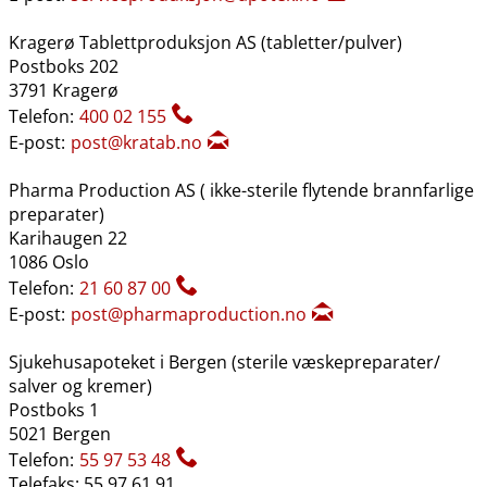
Kragerø Tablettproduksjon AS (tabletter​/​pulver)
Postboks 202
3791 Kragerø
Telefon:
400 02 155
E-post:
post@kratab.no
Pharma Production AS ( ikke-sterile flytende brannfarlige
preparater)
Karihaugen 22
1086 Oslo
Telefon:
21 60 87 00
E-post:
post@pharmaproduction.no
Sjukehusapoteket i Bergen (sterile væskepreparater​/​
salver og kremer)
Postboks 1
5021 Bergen
Telefon:
55 97 53 48
Telefaks: 55 97 61 91