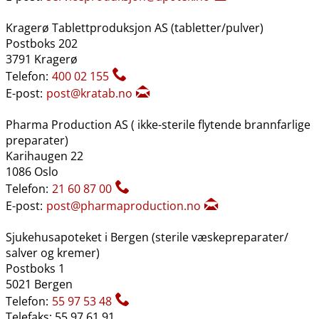
Kragerø Tablettproduksjon AS (tabletter​/​pulver)
Postboks 202
3791 Kragerø
Telefon:
400 02 155
E-post:
post@kratab.no
Pharma Production AS ( ikke-sterile flytende brannfarlige
preparater)
Karihaugen 22
1086 Oslo
Telefon:
21 60 87 00
E-post:
post@pharmaproduction.no
Sjukehusapoteket i Bergen (sterile væskepreparater​/​
salver og kremer)
Postboks 1
5021 Bergen
Telefon:
55 97 53 48
Telefaks: 55 97 61 91