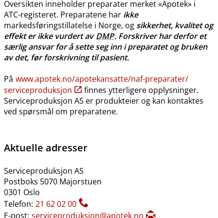
Oversikten inneholder preparater merket «Apotek» i
ATC-registeret. Preparatene har
ikke
markedsføringstillatelse i Norge, og
sikkerhet, kvalitet og
effekt er ikke vurdert av
DMP
. Forskriver har derfor et
særlig ansvar for å sette seg inn i preparatet og bruken
av det, før forskrivning til pasient.
På
www.apotek.no​/​apotekansatte​/​naf-preparater​/​
serviceproduksjon
finnes ytterligere opplysninger.
Serviceproduksjon AS er produkteier og kan kontaktes
ved spørsmål om preparatene.
Aktuelle adresser
Serviceproduksjon AS
Postboks 5070 Majorstuen
0301 Oslo
Telefon:
21 62 02 00
E-post:
serviceproduksjon@apotek.no