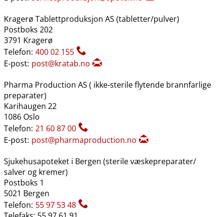
Kragerø Tablettproduksjon AS (tabletter​/​pulver)
Postboks 202
3791 Kragerø
Telefon:
400 02 155
E-post:
post@kratab.no
Pharma Production AS ( ikke-sterile flytende brannfarlige
preparater)
Karihaugen 22
1086 Oslo
Telefon:
21 60 87 00
E-post:
post@pharmaproduction.no
Sjukehusapoteket i Bergen (sterile væskepreparater​/​
salver og kremer)
Postboks 1
5021 Bergen
Telefon:
55 97 53 48
Telefaks: 55 97 61 91