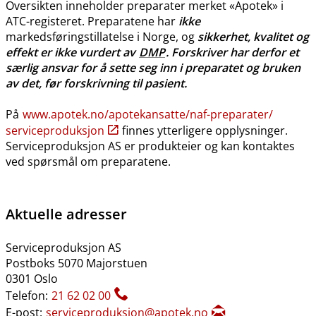
Oversikten inneholder preparater merket «Apotek» i
ATC-registeret. Preparatene har
ikke
markedsføringstillatelse i Norge, og
sikkerhet, kvalitet og
effekt er ikke vurdert av
DMP
. Forskriver har derfor et
særlig ansvar for å sette seg inn i preparatet og bruken
av det, før forskrivning til pasient.
På
www.apotek.no​/​apotekansatte​/​naf-preparater​/​
serviceproduksjon
finnes ytterligere opplysninger.
Serviceproduksjon AS er produkteier og kan kontaktes
ved spørsmål om preparatene.
Aktuelle adresser
Serviceproduksjon AS
Postboks 5070 Majorstuen
0301 Oslo
Telefon:
21 62 02 00
E-post:
serviceproduksjon@apotek.no